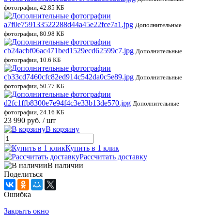
фотографии, 42.85 КБ
a7f0e759133522288d44a45e22fce7a1.jpg
Дополнительные
фотографии, 80.98 КБ
cb24acbf06ac471bed1529ecd62599c7.jpg
Дополнительные
фотографии, 10.6 КБ
cb33cd7460cfc82ed914c542da0c5e89.jpg
Дополнительные
фотографии, 50.77 КБ
d2fc1ffb8300e7e94f4c3e33b13de570.jpg
Дополнительные
фотографии, 24.16 КБ
23 990 руб.
/ шт
В корзину
Купить в 1 клик
Рассчитать доставку
В наличии
Поделиться
Ошибка
Закрыть окно