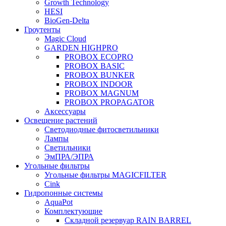
Growth Technology
HESI
BioGen-Delta
Гроутенты
Magic Cloud
GARDEN HIGHPRO
PROBOX ECOPRO
PROBOX BASIC
PROBOX BUNKER
PROBOX INDOOR
PROBOX MAGNUM
PROBOX PROPAGATOR
Аксессуары
Освещение растений
Светодиодные фитосветильники
Лампы
Светильники
ЭмПРА/ЭПРА
Угольные фильтры
Угольные фильтры MAGICFILTER
Cink
Гидропонные системы
AquaPot
Комплектующие
Складной резервуар RAIN BARREL