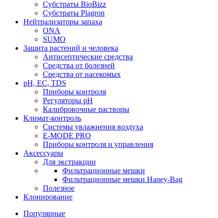
Субстраты BioBizz
Субстраты Plagron
Нейтрализаторы запаха
ONA
SUMO
Защита растений и человека
Антисептические средства
Средства от болезней
Средства от насекомых
pH, EC, TDS
Приборы контроля
Регуляторы pH
Калибровочные растворы
Климат-контроль
Системы увлажнения воздуха
E-MODE PRO
Приборы контроля и управления
Аксессуары
Для экстракции
Фильтрационные мешки
Фильтрационные мешки Haney-Bag
Полезное
Клонирование
Популярные