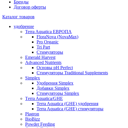
Бренды
Договор оферты
Каталог товаров
удобрение
Terra Aquatica ЕВРОПА
FloraNova (NovaMax)
Pro Organic
Tri Part
Стимуляторы
Emerald Harvest
Advanced Nutrients
Основы pH Perfect
Стимуляторы Traditional Supplements
Simplex
Удобрения Simplex
Добавки Simplex
Стимуляторы Simplex
Тerra Aquatica/GHE
Terra Aquatica (GHE) удобрения
Terra Aquatica (GHE) стимуляторы
Plagron
BioBizz
Powder Feeding