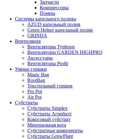
Запчасти
Компрессоры
Помпы
Системы капельного полива
AZUD капельный полив
Green Helper капельный полив
GRINDA
Вентиляция
Вентиляторы Typhoon
Вентиляторы GARDEN HIGHPRO
Аксессуары
Вентиляторы Profit
Умные горшки
Magic Bag
RootBag
Текстильный горшок
Pro Pot
Air Pot
Субстраты
Субстраты Simplex
Субстраты Агробалт
Кокосовый субстрат
Минеральная вата
Субстратные компоненты
Субстраты GrowPlant