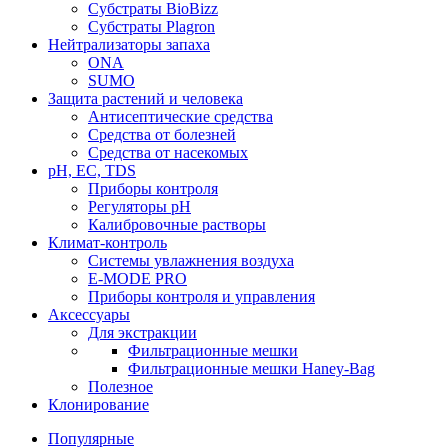
Субстраты BioBizz
Субстраты Plagron
Нейтрализаторы запаха
ONA
SUMO
Защита растений и человека
Антисептические средства
Средства от болезней
Средства от насекомых
pH, EC, TDS
Приборы контроля
Регуляторы pH
Калибровочные растворы
Климат-контроль
Системы увлажнения воздуха
E-MODE PRO
Приборы контроля и управления
Аксессуары
Для экстракции
Фильтрационные мешки
Фильтрационные мешки Haney-Bag
Полезное
Клонирование
Популярные