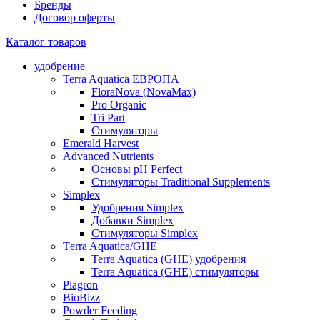
Бренды
Договор оферты
Каталог товаров
удобрение
Terra Aquatica ЕВРОПА
FloraNova (NovaMax)
Pro Organic
Tri Part
Стимуляторы
Emerald Harvest
Advanced Nutrients
Основы pH Perfect
Стимуляторы Traditional Supplements
Simplex
Удобрения Simplex
Добавки Simplex
Стимуляторы Simplex
Тerra Aquatica/GHE
Terra Aquatica (GHE) удобрения
Terra Aquatica (GHE) стимуляторы
Plagron
BioBizz
Powder Feeding