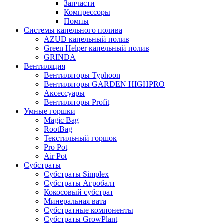
Запчасти
Компрессоры
Помпы
Системы капельного полива
AZUD капельный полив
Green Helper капельный полив
GRINDA
Вентиляция
Вентиляторы Typhoon
Вентиляторы GARDEN HIGHPRO
Аксессуары
Вентиляторы Profit
Умные горшки
Magic Bag
RootBag
Текстильный горшок
Pro Pot
Air Pot
Субстраты
Субстраты Simplex
Субстраты Агробалт
Кокосовый субстрат
Минеральная вата
Субстратные компоненты
Субстраты GrowPlant