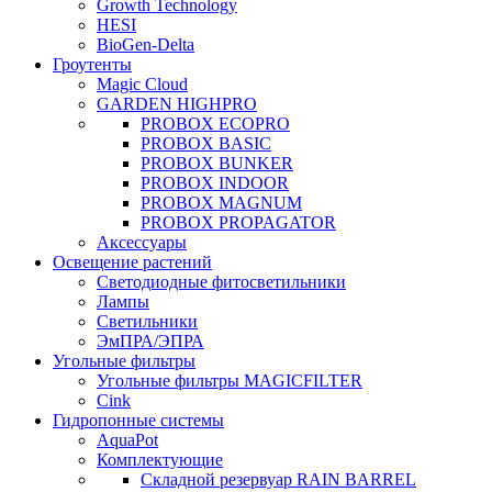
Growth Technology
HESI
BioGen-Delta
Гроутенты
Magic Cloud
GARDEN HIGHPRO
PROBOX ECOPRO
PROBOX BASIC
PROBOX BUNKER
PROBOX INDOOR
PROBOX MAGNUM
PROBOX PROPAGATOR
Аксессуары
Освещение растений
Светодиодные фитосветильники
Лампы
Светильники
ЭмПРА/ЭПРА
Угольные фильтры
Угольные фильтры MAGICFILTER
Cink
Гидропонные системы
AquaPot
Комплектующие
Складной резервуар RAIN BARREL