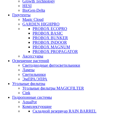
Growth Technology
HESI
BioGen-Delta
Гроутенты
Magic Cloud
GARDEN HIGHPRO
PROBOX ECOPRO
PROBOX BASIC
PROBOX BUNKER
PROBOX INDOOR
PROBOX MAGNUM
PROBOX PROPAGATOR
Аксессуары
Освещение растений
Светодиодные фитосветильники
Лампы
Светильники
ЭмПРА/ЭПРА
Угольные фильтры
Угольные фильтры MAGICFILTER
Cink
Гидропонные системы
AquaPot
Комплектующие
Складной резервуар RAIN BARREL