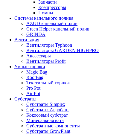
Запчасти
Компрессоры
Помпы
Системы капельного полива
AZUD капельный полив
Green Helper капельный полив
GRINDA
Вентиляция
Вентиляторы Typhoon
Вентиляторы GARDEN HIGHPRO
Аксессуары
Вентиляторы Profit
Умные горшки
Magic Bag
RootBag
Текстильный горшок
Pro Pot
Air Pot
Субстраты
Субстраты Simplex
Субстраты Агробалт
Кокосовый субстрат
Минеральная вата
Субстратные компоненты
Субстраты GrowPlant