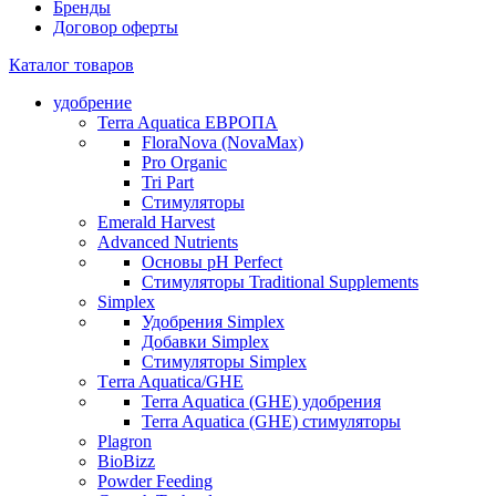
Бренды
Договор оферты
Каталог товаров
удобрение
Terra Aquatica ЕВРОПА
FloraNova (NovaMax)
Pro Organic
Tri Part
Стимуляторы
Emerald Harvest
Advanced Nutrients
Основы pH Perfect
Стимуляторы Traditional Supplements
Simplex
Удобрения Simplex
Добавки Simplex
Стимуляторы Simplex
Тerra Aquatica/GHE
Terra Aquatica (GHE) удобрения
Terra Aquatica (GHE) стимуляторы
Plagron
BioBizz
Powder Feeding