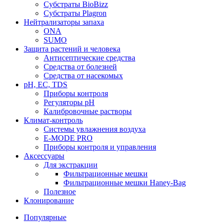
Субстраты BioBizz
Субстраты Plagron
Нейтрализаторы запаха
ONA
SUMO
Защита растений и человека
Антисептические средства
Средства от болезней
Средства от насекомых
pH, EC, TDS
Приборы контроля
Регуляторы pH
Калибровочные растворы
Климат-контроль
Системы увлажнения воздуха
E-MODE PRO
Приборы контроля и управления
Аксессуары
Для экстракции
Фильтрационные мешки
Фильтрационные мешки Haney-Bag
Полезное
Клонирование
Популярные