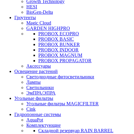
Growth Technology
HESI
BioGen-Delta
Гроутенты
Magic Cloud
GARDEN HIGHPRO
PROBOX ECOPRO
PROBOX BASIC
PROBOX BUNKER
PROBOX INDOOR
PROBOX MAGNUM
PROBOX PROPAGATOR
Аксессуары
Освещение растений
Светодиодные фитосветильники
Лампы
Светильники
ЭмПРА/ЭПРА
Угольные фильтры
Угольные фильтры MAGICFILTER
Cink
Гидропонные системы
AquaPot
Комплектующие
Складной резервуар RAIN BARREL