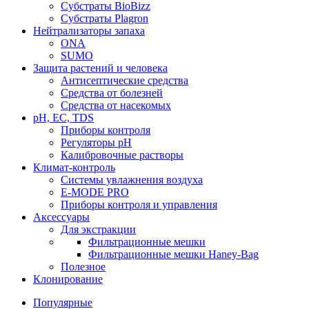
Субстраты BioBizz
Субстраты Plagron
Нейтрализаторы запаха
ONA
SUMO
Защита растений и человека
Антисептические средства
Средства от болезней
Средства от насекомых
pH, EC, TDS
Приборы контроля
Регуляторы pH
Калибровочные растворы
Климат-контроль
Системы увлажнения воздуха
E-MODE PRO
Приборы контроля и управления
Аксессуары
Для экстракции
Фильтрационные мешки
Фильтрационные мешки Haney-Bag
Полезное
Клонирование
Популярные