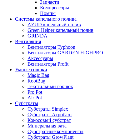
Запчасти
Компрессоры
Помпы
Системы капельного полива
AZUD капельный полив
Green Helper капельный полив
GRINDA
Вентиляция
Вентиляторы Typhoon
Вентиляторы GARDEN HIGHPRO
Аксессуары
Вентиляторы Profit
Умные горшки
Magic Bag
RootBag
Текстильный горшок
Pro Pot
Air Pot
Субстраты
Субстраты Simplex
Субстраты Агробалт
Кокосовый субстрат
Минеральная вата
Субстратные компоненты
Субстраты GrowPlant