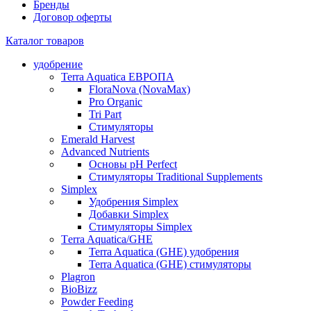
Бренды
Договор оферты
Каталог товаров
удобрение
Terra Aquatica ЕВРОПА
FloraNova (NovaMax)
Pro Organic
Tri Part
Стимуляторы
Emerald Harvest
Advanced Nutrients
Основы pH Perfect
Стимуляторы Traditional Supplements
Simplex
Удобрения Simplex
Добавки Simplex
Стимуляторы Simplex
Тerra Aquatica/GHE
Terra Aquatica (GHE) удобрения
Terra Aquatica (GHE) стимуляторы
Plagron
BioBizz
Powder Feeding