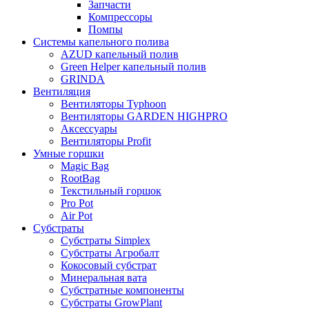
Запчасти
Компрессоры
Помпы
Системы капельного полива
AZUD капельный полив
Green Helper капельный полив
GRINDA
Вентиляция
Вентиляторы Typhoon
Вентиляторы GARDEN HIGHPRO
Аксессуары
Вентиляторы Profit
Умные горшки
Magic Bag
RootBag
Текстильный горшок
Pro Pot
Air Pot
Субстраты
Субстраты Simplex
Субстраты Агробалт
Кокосовый субстрат
Минеральная вата
Субстратные компоненты
Субстраты GrowPlant