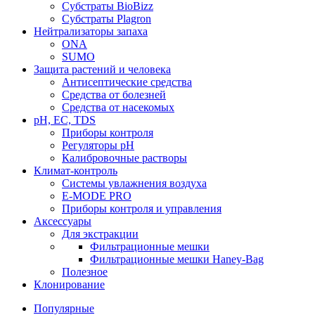
Субстраты BioBizz
Субстраты Plagron
Нейтрализаторы запаха
ONA
SUMO
Защита растений и человека
Антисептические средства
Средства от болезней
Средства от насекомых
pH, EC, TDS
Приборы контроля
Регуляторы pH
Калибровочные растворы
Климат-контроль
Системы увлажнения воздуха
E-MODE PRO
Приборы контроля и управления
Аксессуары
Для экстракции
Фильтрационные мешки
Фильтрационные мешки Haney-Bag
Полезное
Клонирование
Популярные