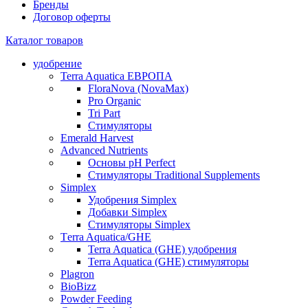
Бренды
Договор оферты
Каталог товаров
удобрение
Terra Aquatica ЕВРОПА
FloraNova (NovaMax)
Pro Organic
Tri Part
Стимуляторы
Emerald Harvest
Advanced Nutrients
Основы pH Perfect
Стимуляторы Traditional Supplements
Simplex
Удобрения Simplex
Добавки Simplex
Стимуляторы Simplex
Тerra Aquatica/GHE
Terra Aquatica (GHE) удобрения
Terra Aquatica (GHE) стимуляторы
Plagron
BioBizz
Powder Feeding