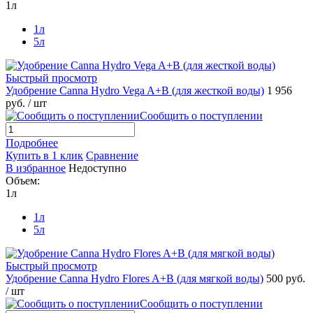
1л
1л
5л
Быстрый просмотр
Удобрение Canna Hydro Vega A+B (для жесткой воды)
1 956
руб.
/ шт
Сообщить о поступлении
Подробнее
Купить в 1 клик
Сравнение
В избранное
Недоступно
Объем:
1л
1л
5л
Быстрый просмотр
Удобрение Canna Hydro Flores A+B (для мягкой воды)
500 руб.
/ шт
Сообщить о поступлении