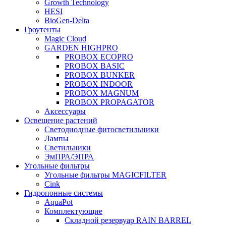
Growth Technology
HESI
BioGen-Delta
Гроутенты
Magic Cloud
GARDEN HIGHPRO
PROBOX ECOPRO
PROBOX BASIC
PROBOX BUNKER
PROBOX INDOOR
PROBOX MAGNUM
PROBOX PROPAGATOR
Аксессуары
Освещение растений
Светодиодные фитосветильники
Лампы
Светильники
ЭмПРА/ЭПРА
Угольные фильтры
Угольные фильтры MAGICFILTER
Cink
Гидропонные системы
AquaPot
Комплектующие
Складной резервуар RAIN BARREL