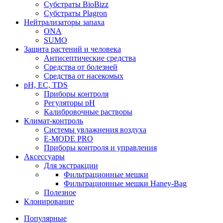
Субстраты BioBizz
Субстраты Plagron
Нейтрализаторы запаха
ONA
SUMO
Защита растений и человека
Антисептические средства
Средства от болезней
Средства от насекомых
pH, EC, TDS
Приборы контроля
Регуляторы pH
Калибровочные растворы
Климат-контроль
Системы увлажнения воздуха
E-MODE PRO
Приборы контроля и управления
Аксессуары
Для экстракции
Фильтрационные мешки
Фильтрационные мешки Haney-Bag
Полезное
Клонирование
Популярные