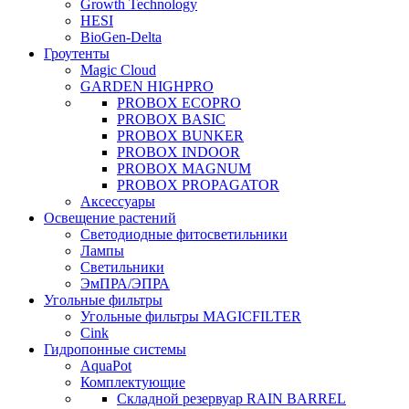
Growth Technology
HESI
BioGen-Delta
Гроутенты
Magic Cloud
GARDEN HIGHPRO
PROBOX ECOPRO
PROBOX BASIC
PROBOX BUNKER
PROBOX INDOOR
PROBOX MAGNUM
PROBOX PROPAGATOR
Аксессуары
Освещение растений
Светодиодные фитосветильники
Лампы
Светильники
ЭмПРА/ЭПРА
Угольные фильтры
Угольные фильтры MAGICFILTER
Cink
Гидропонные системы
AquaPot
Комплектующие
Складной резервуар RAIN BARREL