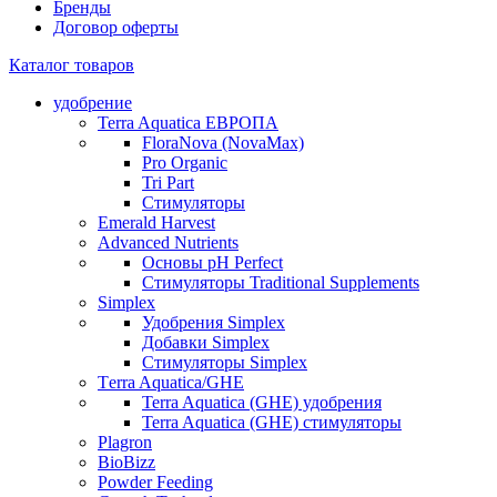
Бренды
Договор оферты
Каталог товаров
удобрение
Terra Aquatica ЕВРОПА
FloraNova (NovaMax)
Pro Organic
Tri Part
Стимуляторы
Emerald Harvest
Advanced Nutrients
Основы pH Perfect
Стимуляторы Traditional Supplements
Simplex
Удобрения Simplex
Добавки Simplex
Стимуляторы Simplex
Тerra Aquatica/GHE
Terra Aquatica (GHE) удобрения
Terra Aquatica (GHE) стимуляторы
Plagron
BioBizz
Powder Feeding