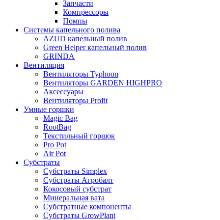
Запчасти
Компрессоры
Помпы
Системы капельного полива
AZUD капельный полив
Green Helper капельный полив
GRINDA
Вентиляция
Вентиляторы Typhoon
Вентиляторы GARDEN HIGHPRO
Аксессуары
Вентиляторы Profit
Умные горшки
Magic Bag
RootBag
Текстильный горшок
Pro Pot
Air Pot
Субстраты
Субстраты Simplex
Субстраты Агробалт
Кокосовый субстрат
Минеральная вата
Субстратные компоненты
Субстраты GrowPlant