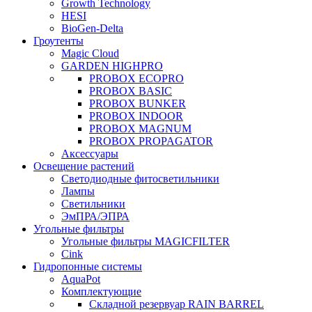
Growth Technology
HESI
BioGen-Delta
Гроутенты
Magic Cloud
GARDEN HIGHPRO
PROBOX ECOPRO
PROBOX BASIC
PROBOX BUNKER
PROBOX INDOOR
PROBOX MAGNUM
PROBOX PROPAGATOR
Аксессуары
Освещение растений
Светодиодные фитосветильники
Лампы
Светильники
ЭмПРА/ЭПРА
Угольные фильтры
Угольные фильтры MAGICFILTER
Cink
Гидропонные системы
AquaPot
Комплектующие
Складной резервуар RAIN BARREL