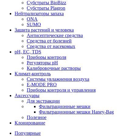
Субстраты BioBizz
Субстраты Plagron
Нейтрализаторы запаха
ONA
SUMO
Защита растений и человека
Антисептические средства
Средства от болезней
Средства от насекомых
pH, EC, TDS
Приборы контроля
Регуляторы pH
Калибровочные растворы
Климат-контроль
Системы увлажнения воздуха
E-MODE PRO
Приборы контроля и управления
Аксессуары
Для экстракции
Фильтрационные мешки
Фильтрационные мешки Haney-Bag
Полезное
Клонирование
Популярные