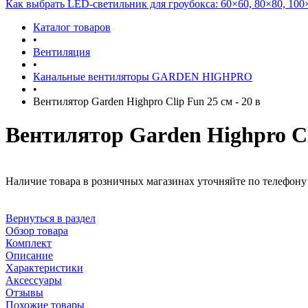
Как выбрать LED-светильник для гроубокса: 60×60, 80×80, 100
Каталог товаров
•
Вентиляция
•
Канальные вентиляторы GARDEN HIGHPRO
•
Вентилятор Garden Highpro Clip Fun 25 см - 20 в
Вентилятор Garden Highpro Cli
Наличие товара в розничных магазинах уточняйте по телефону 
Вернуться в раздел
Обзор товара
Комплект
Описание
Характеристики
Аксессуары
Отзывы
Похожие товары