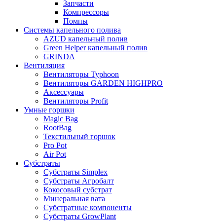
Запчасти
Компрессоры
Помпы
Системы капельного полива
AZUD капельный полив
Green Helper капельный полив
GRINDA
Вентиляция
Вентиляторы Typhoon
Вентиляторы GARDEN HIGHPRO
Аксессуары
Вентиляторы Profit
Умные горшки
Magic Bag
RootBag
Текстильный горшок
Pro Pot
Air Pot
Субстраты
Субстраты Simplex
Субстраты Агробалт
Кокосовый субстрат
Минеральная вата
Субстратные компоненты
Субстраты GrowPlant