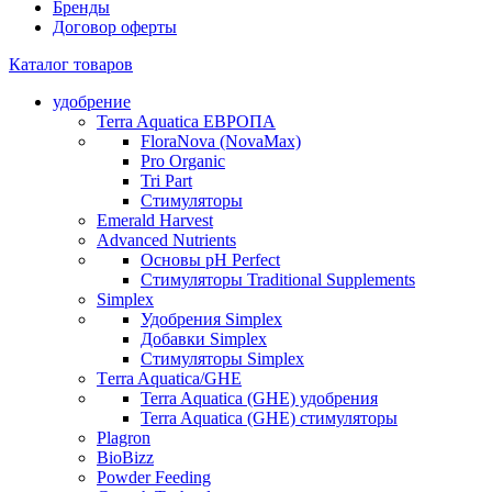
Бренды
Договор оферты
Каталог товаров
удобрение
Terra Aquatica ЕВРОПА
FloraNova (NovaMax)
Pro Organic
Tri Part
Стимуляторы
Emerald Harvest
Advanced Nutrients
Основы pH Perfect
Стимуляторы Traditional Supplements
Simplex
Удобрения Simplex
Добавки Simplex
Стимуляторы Simplex
Тerra Aquatica/GHE
Terra Aquatica (GHE) удобрения
Terra Aquatica (GHE) стимуляторы
Plagron
BioBizz
Powder Feeding