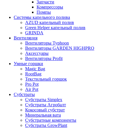
Запчасти
Компрессоры
Помпы
Системы капельного полива
AZUD капельный полив
Green Helper капельный полив
GRINDA
Вентиляция
Вентиляторы Typhoon
Вентиляторы GARDEN HIGHPRO
Аксессуары
Вентиляторы Profit
Умные горшки
Magic Bag
RootBag
Текстильный горшок
Pro Pot
Air Pot
Субстраты
Субстраты Simplex
Субстраты Агробалт
Кокосовый субстрат
Минеральная вата
Субстратные компоненты
Субстраты GrowPlant