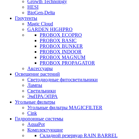
Growth Technology
HESI
BioGen-Delta
Гроутенты
Magic Cloud
GARDEN HIGHPRO
PROBOX ECOPRO
PROBOX BASIC
PROBOX BUNKER
PROBOX INDOOR
PROBOX MAGNUM
PROBOX PROPAGATOR
Аксессуары
Освещение растений
Светодиодные фитосветильники
Лампы
Светильники
ЭмПРА/ЭПРА
Угольные фильтры
Угольные фильтры MAGICFILTER
Cink
Гидропонные системы
AquaPot
Комплектующие
Складной резервуар RAIN BARREL