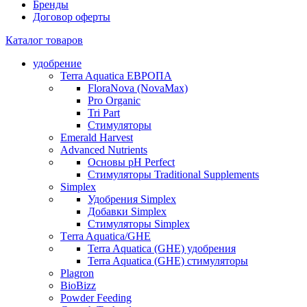
Бренды
Договор оферты
Каталог товаров
удобрение
Terra Aquatica ЕВРОПА
FloraNova (NovaMax)
Pro Organic
Tri Part
Стимуляторы
Emerald Harvest
Advanced Nutrients
Основы pH Perfect
Стимуляторы Traditional Supplements
Simplex
Удобрения Simplex
Добавки Simplex
Стимуляторы Simplex
Тerra Aquatica/GHE
Terra Aquatica (GHE) удобрения
Terra Aquatica (GHE) стимуляторы
Plagron
BioBizz
Powder Feeding