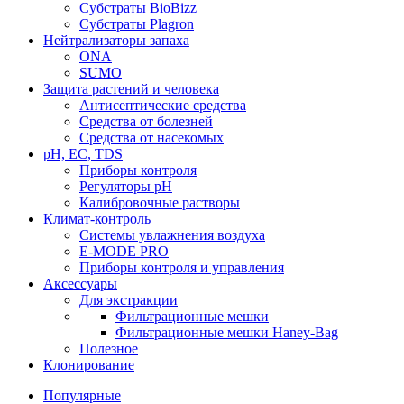
Субстраты BioBizz
Субстраты Plagron
Нейтрализаторы запаха
ONA
SUMO
Защита растений и человека
Антисептические средства
Средства от болезней
Средства от насекомых
pH, EC, TDS
Приборы контроля
Регуляторы pH
Калибровочные растворы
Климат-контроль
Системы увлажнения воздуха
E-MODE PRO
Приборы контроля и управления
Аксессуары
Для экстракции
Фильтрационные мешки
Фильтрационные мешки Haney-Bag
Полезное
Клонирование
Популярные