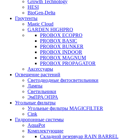
Growth Technology
HESI
BioGen-Delta
Гроутенты
Magic Cloud
GARDEN HIGHPRO
PROBOX ECOPRO
PROBOX BASIC
PROBOX BUNKER
PROBOX INDOOR
PROBOX MAGNUM
PROBOX PROPAGATOR
Аксессуары
Освещение растений
Светодиодные фитосветильники
Лампы
Светильники
ЭмПРА/ЭПРА
Угольные фильтры
Угольные фильтры MAGICFILTER
Cink
Гидропонные системы
AquaPot
Комплектующие
Складной резервуар RAIN BARREL