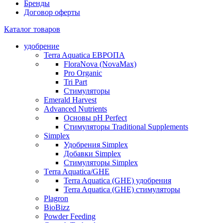
Бренды
Договор оферты
Каталог товаров
удобрение
Terra Aquatica ЕВРОПА
FloraNova (NovaMax)
Pro Organic
Tri Part
Стимуляторы
Emerald Harvest
Advanced Nutrients
Основы pH Perfect
Стимуляторы Traditional Supplements
Simplex
Удобрения Simplex
Добавки Simplex
Стимуляторы Simplex
Тerra Aquatica/GHE
Terra Aquatica (GHE) удобрения
Terra Aquatica (GHE) стимуляторы
Plagron
BioBizz
Powder Feeding