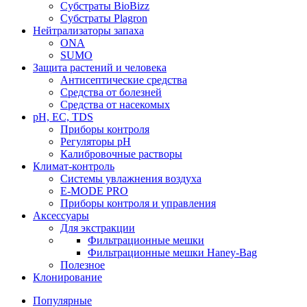
Субстраты BioBizz
Субстраты Plagron
Нейтрализаторы запаха
ONA
SUMO
Защита растений и человека
Антисептические средства
Средства от болезней
Средства от насекомых
pH, EC, TDS
Приборы контроля
Регуляторы pH
Калибровочные растворы
Климат-контроль
Системы увлажнения воздуха
E-MODE PRO
Приборы контроля и управления
Аксессуары
Для экстракции
Фильтрационные мешки
Фильтрационные мешки Haney-Bag
Полезное
Клонирование
Популярные