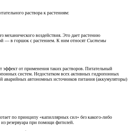
тательного раствора к растениям:
ез механического воздействия. Это дает растению
ой — в горшок с растением. К ним относят
Системы
ет эффект от применения таких растворов. Питательный
ропонных систем. Недостатком всех активных гидропонных
кой аварийных автономных источников питания (аккумуляторы)
ботает по принципу «капиллярных сил» без какого-либо
ю из резервуара при помощи фитилей.