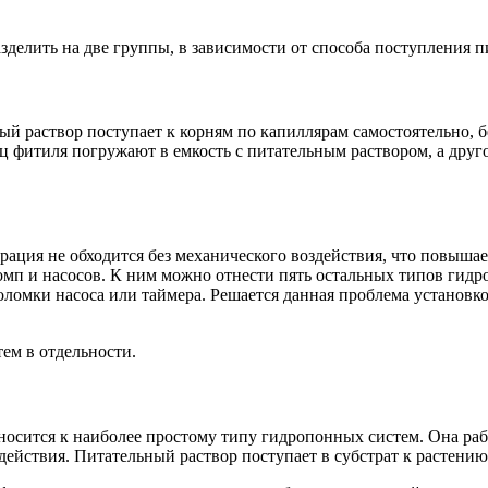
делить на две группы, в зависимости от способа поступления пи
ый раствор поступает к корням по капиллярам самостоятельно, б
 фитиля погружают в емкость с питательным раствором, а друг
эрация не обходится без механического воздействия, что повыша
омп и насосов. К ним можно отнести пять остальных типов гид
поломки насоса или таймера. Решается данная проблема установ
ем в отдельности.
носится к наиболее простому типу гидропонных систем. Она ра
действия. Питательный раствор поступает в субстрат к растени