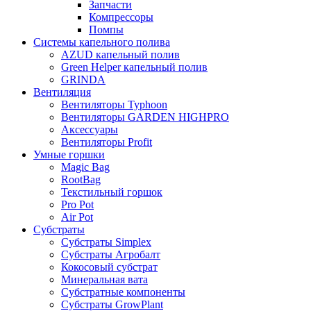
Запчасти
Компрессоры
Помпы
Системы капельного полива
AZUD капельный полив
Green Helper капельный полив
GRINDA
Вентиляция
Вентиляторы Typhoon
Вентиляторы GARDEN HIGHPRO
Аксессуары
Вентиляторы Profit
Умные горшки
Magic Bag
RootBag
Текстильный горшок
Pro Pot
Air Pot
Субстраты
Субстраты Simplex
Субстраты Агробалт
Кокосовый субстрат
Минеральная вата
Субстратные компоненты
Субстраты GrowPlant