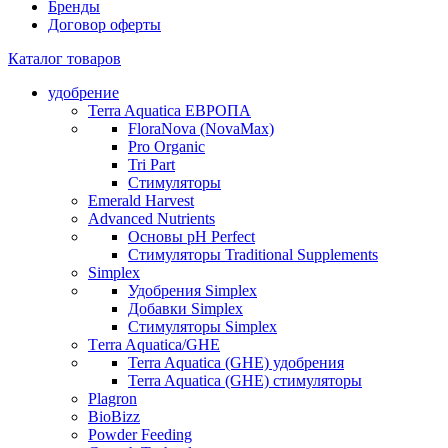
Бренды
Договор оферты
Каталог товаров
удобрение
Terra Aquatica ЕВРОПА
FloraNova (NovaMax)
Pro Organic
Tri Part
Стимуляторы
Emerald Harvest
Advanced Nutrients
Основы pH Perfect
Стимуляторы Traditional Supplements
Simplex
Удобрения Simplex
Добавки Simplex
Стимуляторы Simplex
Тerra Aquatica/GHE
Terra Aquatica (GHE) удобрения
Terra Aquatica (GHE) стимуляторы
Plagron
BioBizz
Powder Feeding