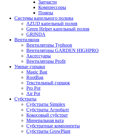
Запчасти
Компрессоры
Помпы
Системы капельного полива
AZUD капельный полив
Green Helper капельный полив
GRINDA
Вентиляция
Вентиляторы Typhoon
Вентиляторы GARDEN HIGHPRO
Аксессуары
Вентиляторы Profit
Умные горшки
Magic Bag
RootBag
Текстильный горшок
Pro Pot
Air Pot
Субстраты
Субстраты Simplex
Субстраты Агробалт
Кокосовый субстрат
Минеральная вата
Субстратные компоненты
Субстраты GrowPlant