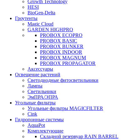
Growth Technology
HESI
BioGen-Delta
Гроутенты
Magic Cloud
GARDEN HIGHPRO
PROBOX ECOPRO
PROBOX BASIC
PROBOX BUNKER
PROBOX INDOOR
PROBOX MAGNUM
PROBOX PROPAGATOR
Аксессуары
Освещение растений
Светодиодные фитосветильники
Лампы
Светильники
ЭмПРА/ЭПРА
Угольные фильтры
Угольные фильтры MAGICFILTER
Cink
Гидропонные системы
AquaPot
Комплектующие
Складной резервуар RAIN BARREL