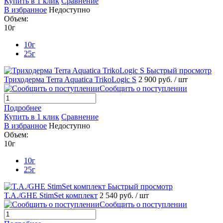
Купить в 1 клик
Сравнение
В избранное
Недоступно
Объем:
10г
10г
25г
Быстрый просмотр
Триходерма Terra Aquatica TrikoLogic S
2 900 руб.
/ шт
Сообщить о поступлении
Подробнее
Купить в 1 клик
Сравнение
В избранное
Недоступно
Объем:
10г
10г
25г
Быстрый просмотр
T.A./GHE StimSet комплект
2 540 руб.
/ шт
Сообщить о поступлении