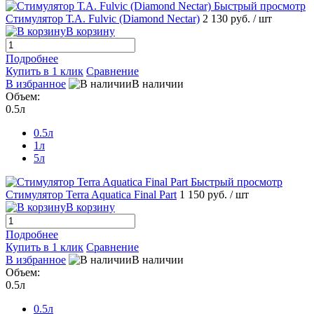
Быстрый просмотр
Стимулятор Т.А. Fulvic (Diamond Nectar)
2 130 руб.
/ шт
В корзину
Подробнее
Купить в 1 клик
Сравнение
В избранное
В наличии
Объем:
0.5л
0.5л
1л
5л
Быстрый просмотр
Стимулятор Terra Aquatica Final Part
1 150 руб.
/ шт
В корзину
Подробнее
Купить в 1 клик
Сравнение
В избранное
В наличии
Объем:
0.5л
0.5л