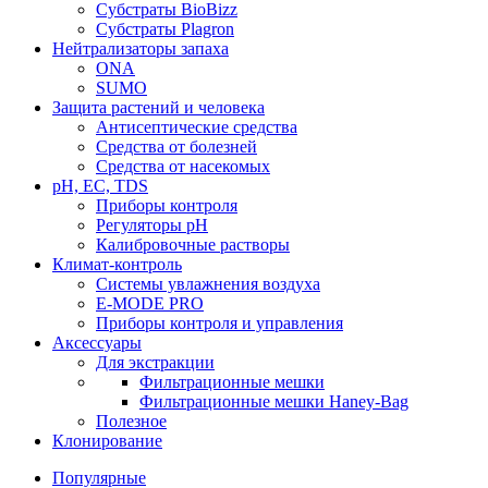
Субстраты BioBizz
Субстраты Plagron
Нейтрализаторы запаха
ONA
SUMO
Защита растений и человека
Антисептические средства
Средства от болезней
Средства от насекомых
pH, EC, TDS
Приборы контроля
Регуляторы pH
Калибровочные растворы
Климат-контроль
Системы увлажнения воздуха
E-MODE PRO
Приборы контроля и управления
Аксессуары
Для экстракции
Фильтрационные мешки
Фильтрационные мешки Haney-Bag
Полезное
Клонирование
Популярные