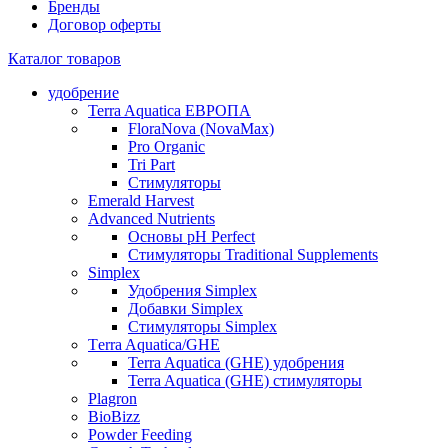
Бренды
Договор оферты
Каталог товаров
удобрение
Terra Aquatica ЕВРОПА
FloraNova (NovaMax)
Pro Organic
Tri Part
Стимуляторы
Emerald Harvest
Advanced Nutrients
Основы pH Perfect
Стимуляторы Traditional Supplements
Simplex
Удобрения Simplex
Добавки Simplex
Стимуляторы Simplex
Тerra Aquatica/GHE
Terra Aquatica (GHE) удобрения
Terra Aquatica (GHE) стимуляторы
Plagron
BioBizz
Powder Feeding