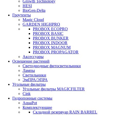
Growth Technology
HESI
BioGen-Delta
Гроутенты
Magic Cloud
GARDEN HIGHPRO
PROBOX ECOPRO
PROBOX BASIC
PROBOX BUNKER
PROBOX INDOOR
PROBOX MAGNUM
PROBOX PROPAGATOR
Аксессуары
Освещение растений
Светодиодные фитосветильники
Лампы
Светильники
ЭмПРА/ЭПРА
Угольные фильтры
Угольные фильтры MAGICFILTER
Cink
Гидропонные системы
AquaPot
Комплектующие
Складной резервуар RAIN BARREL