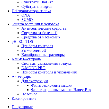
Субстраты BioBizz
Субстраты Plagron
Нейтрализаторы запаха
ONA
SUMO
Защита растений и человека
Антисептические средства
Средства от болезней
Средства от насекомых
pH, EC, TDS
Приборы контроля
Регуляторы pH
Калибровочные растворы
Климат-контроль
Системы увлажнения воздуха
E-MODE PRO
Приборы контроля и управления
Аксессуары
Для экстракции
Фильтрационные мешки
Фильтрационные мешки Haney-Bag
Полезное
Клонирование
Популярные