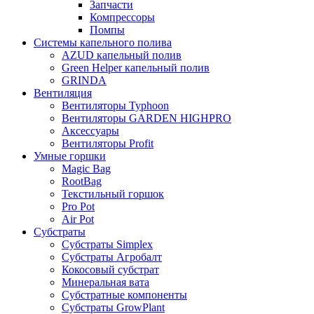
Запчасти
Компрессоры
Помпы
Системы капельного полива
AZUD капельный полив
Green Helper капельный полив
GRINDA
Вентиляция
Вентиляторы Typhoon
Вентиляторы GARDEN HIGHPRO
Аксессуары
Вентиляторы Profit
Умные горшки
Magic Bag
RootBag
Текстильный горшок
Pro Pot
Air Pot
Субстраты
Субстраты Simplex
Субстраты Агробалт
Кокосовый субстрат
Минеральная вата
Субстратные компоненты
Субстраты GrowPlant