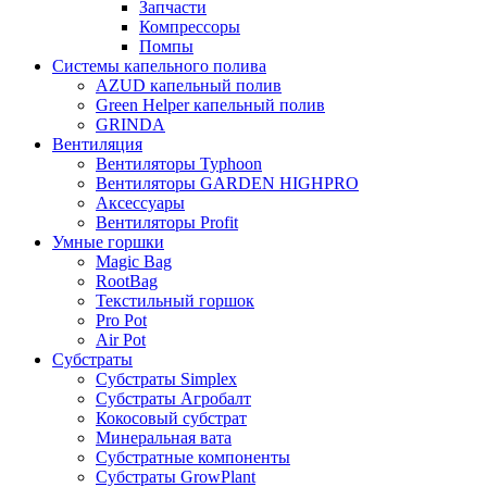
Запчасти
Компрессоры
Помпы
Системы капельного полива
AZUD капельный полив
Green Helper капельный полив
GRINDA
Вентиляция
Вентиляторы Typhoon
Вентиляторы GARDEN HIGHPRO
Аксессуары
Вентиляторы Profit
Умные горшки
Magic Bag
RootBag
Текстильный горшок
Pro Pot
Air Pot
Субстраты
Субстраты Simplex
Субстраты Агробалт
Кокосовый субстрат
Минеральная вата
Субстратные компоненты
Субстраты GrowPlant