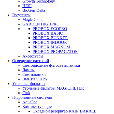
Growth Technology
HESI
BioGen-Delta
Гроутенты
Magic Cloud
GARDEN HIGHPRO
PROBOX ECOPRO
PROBOX BASIC
PROBOX BUNKER
PROBOX INDOOR
PROBOX MAGNUM
PROBOX PROPAGATOR
Аксессуары
Освещение растений
Светодиодные фитосветильники
Лампы
Светильники
ЭмПРА/ЭПРА
Угольные фильтры
Угольные фильтры MAGICFILTER
Cink
Гидропонные системы
AquaPot
Комплектующие
Складной резервуар RAIN BARREL