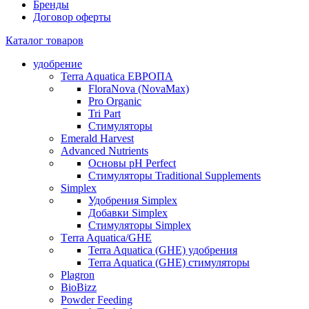
Бренды
Договор оферты
Каталог товаров
удобрение
Terra Aquatica ЕВРОПА
FloraNova (NovaMax)
Pro Organic
Tri Part
Стимуляторы
Emerald Harvest
Advanced Nutrients
Основы pH Perfect
Стимуляторы Traditional Supplements
Simplex
Удобрения Simplex
Добавки Simplex
Стимуляторы Simplex
Тerra Aquatica/GHE
Terra Aquatica (GHE) удобрения
Terra Aquatica (GHE) стимуляторы
Plagron
BioBizz
Powder Feeding