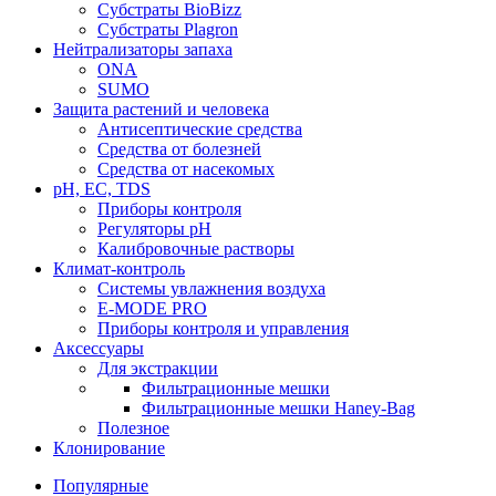
Субстраты BioBizz
Субстраты Plagron
Нейтрализаторы запаха
ONA
SUMO
Защита растений и человека
Антисептические средства
Средства от болезней
Средства от насекомых
pH, EC, TDS
Приборы контроля
Регуляторы pH
Калибровочные растворы
Климат-контроль
Системы увлажнения воздуха
E-MODE PRO
Приборы контроля и управления
Аксессуары
Для экстракции
Фильтрационные мешки
Фильтрационные мешки Haney-Bag
Полезное
Клонирование
Популярные