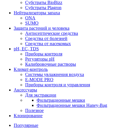
Субстраты BioBizz
Субстраты Plagron
Нейтрализаторы запаха
ONA
SUMO
Защита растений и человека
Антисептические средства
Средства от болезней
Средства от насекомых
pH, EC, TDS
Приборы контроля
Регуляторы pH
Калибровочные растворы
Климат-контроль
Системы увлажнения воздуха
E-MODE PRO
Приборы контроля и управления
Аксессуары
Для экстракции
Фильтрационные мешки
Фильтрационные мешки Haney-Bag
Полезное
Клонирование
Популярные