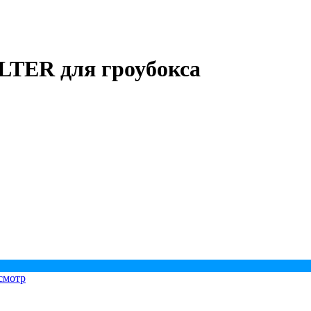
TER для гроубокса
смотр