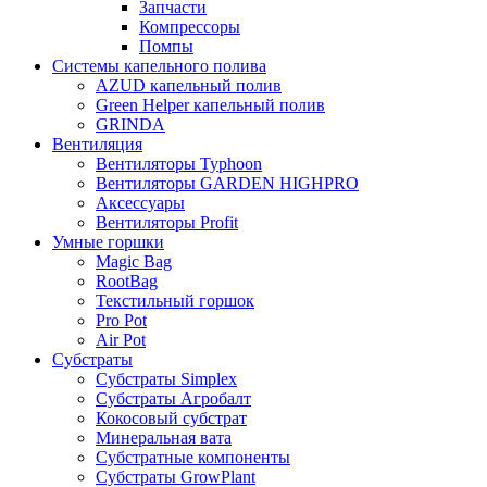
Запчасти
Компрессоры
Помпы
Системы капельного полива
AZUD капельный полив
Green Helper капельный полив
GRINDA
Вентиляция
Вентиляторы Typhoon
Вентиляторы GARDEN HIGHPRO
Аксессуары
Вентиляторы Profit
Умные горшки
Magic Bag
RootBag
Текстильный горшок
Pro Pot
Air Pot
Субстраты
Субстраты Simplex
Субстраты Агробалт
Кокосовый субстрат
Минеральная вата
Субстратные компоненты
Субстраты GrowPlant