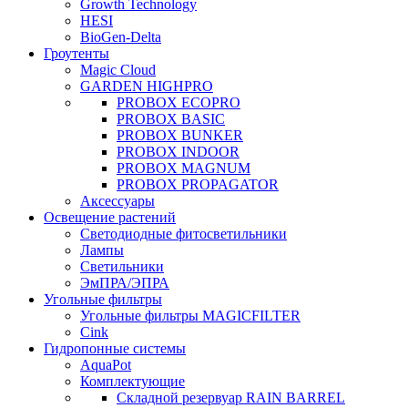
Growth Technology
HESI
BioGen-Delta
Гроутенты
Magic Cloud
GARDEN HIGHPRO
PROBOX ECOPRO
PROBOX BASIC
PROBOX BUNKER
PROBOX INDOOR
PROBOX MAGNUM
PROBOX PROPAGATOR
Аксессуары
Освещение растений
Светодиодные фитосветильники
Лампы
Светильники
ЭмПРА/ЭПРА
Угольные фильтры
Угольные фильтры MAGICFILTER
Cink
Гидропонные системы
AquaPot
Комплектующие
Складной резервуар RAIN BARREL