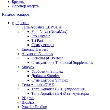
Бренды
Договор оферты
Каталог товаров
удобрение
Terra Aquatica ЕВРОПА
FloraNova (NovaMax)
Pro Organic
Tri Part
Стимуляторы
Emerald Harvest
Advanced Nutrients
Основы pH Perfect
Стимуляторы Traditional Supplements
Simplex
Удобрения Simplex
Добавки Simplex
Стимуляторы Simplex
Тerra Aquatica/GHE
Terra Aquatica (GHE) удобрения
Terra Aquatica (GHE) стимуляторы
Plagron
BioBizz
Powder Feeding