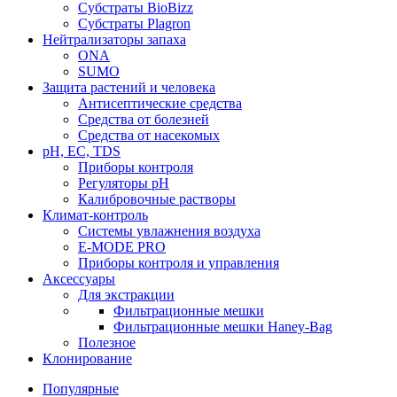
Субстраты BioBizz
Субстраты Plagron
Нейтрализаторы запаха
ONA
SUMO
Защита растений и человека
Антисептические средства
Средства от болезней
Средства от насекомых
pH, EC, TDS
Приборы контроля
Регуляторы pH
Калибровочные растворы
Климат-контроль
Системы увлажнения воздуха
E-MODE PRO
Приборы контроля и управления
Аксессуары
Для экстракции
Фильтрационные мешки
Фильтрационные мешки Haney-Bag
Полезное
Клонирование
Популярные