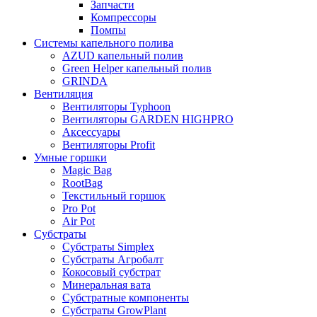
Запчасти
Компрессоры
Помпы
Системы капельного полива
AZUD капельный полив
Green Helper капельный полив
GRINDA
Вентиляция
Вентиляторы Typhoon
Вентиляторы GARDEN HIGHPRO
Аксессуары
Вентиляторы Profit
Умные горшки
Magic Bag
RootBag
Текстильный горшок
Pro Pot
Air Pot
Субстраты
Субстраты Simplex
Субстраты Агробалт
Кокосовый субстрат
Минеральная вата
Субстратные компоненты
Субстраты GrowPlant