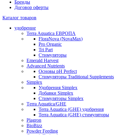
Бренды
Договор оферты
Каталог товаров
удобрение
Terra Aquatica ЕВРОПА
FloraNova (NovaMax)
Pro Organic
Tri Part
Стимуляторы
Emerald Harvest
Advanced Nutrients
Основы pH Perfect
Стимуляторы Traditional Supplements
Simplex
Удобрения Simplex
Добавки Simplex
Стимуляторы Simplex
Тerra Aquatica/GHE
Terra Aquatica (GHE) удобрения
Terra Aquatica (GHE) стимуляторы
Plagron
BioBizz
Powder Feeding