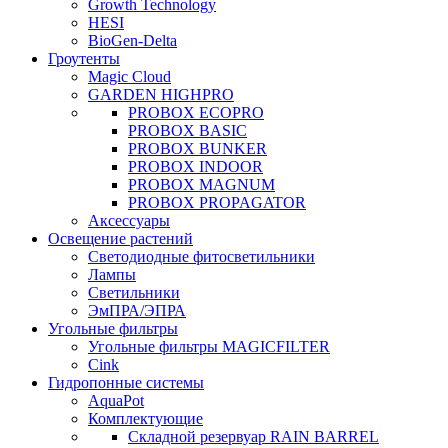
Growth Technology
HESI
BioGen-Delta
Гроутенты
Magic Cloud
GARDEN HIGHPRO
PROBOX ECOPRO
PROBOX BASIC
PROBOX BUNKER
PROBOX INDOOR
PROBOX MAGNUM
PROBOX PROPAGATOR
Аксессуары
Освещение растений
Светодиодные фитосветильники
Лампы
Светильники
ЭмПРА/ЭПРА
Угольные фильтры
Угольные фильтры MAGICFILTER
Cink
Гидропонные системы
AquaPot
Комплектующие
Складной резервуар RAIN BARREL