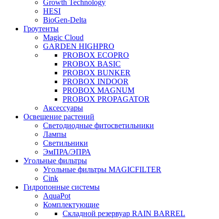
Growth Technology
HESI
BioGen-Delta
Гроутенты
Magic Cloud
GARDEN HIGHPRO
PROBOX ECOPRO
PROBOX BASIC
PROBOX BUNKER
PROBOX INDOOR
PROBOX MAGNUM
PROBOX PROPAGATOR
Аксессуары
Освещение растений
Светодиодные фитосветильники
Лампы
Светильники
ЭмПРА/ЭПРА
Угольные фильтры
Угольные фильтры MAGICFILTER
Cink
Гидропонные системы
AquaPot
Комплектующие
Складной резервуар RAIN BARREL