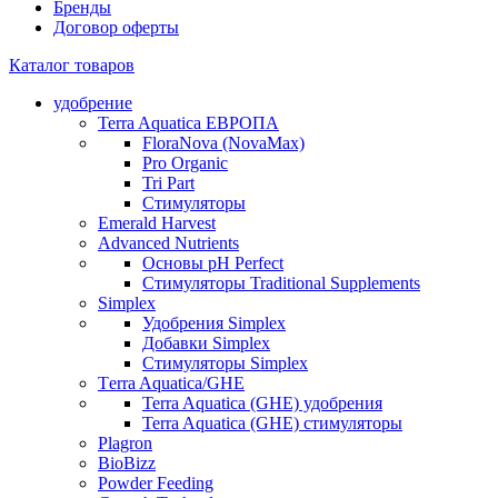
Бренды
Договор оферты
Каталог товаров
удобрение
Terra Aquatica ЕВРОПА
FloraNova (NovaMax)
Pro Organic
Tri Part
Стимуляторы
Emerald Harvest
Advanced Nutrients
Основы pH Perfect
Стимуляторы Traditional Supplements
Simplex
Удобрения Simplex
Добавки Simplex
Стимуляторы Simplex
Тerra Aquatica/GHE
Terra Aquatica (GHE) удобрения
Terra Aquatica (GHE) стимуляторы
Plagron
BioBizz
Powder Feeding