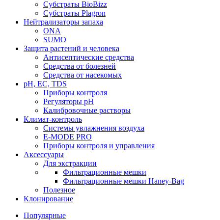
Субстраты BioBizz
Субстраты Plagron
Нейтрализаторы запаха
ONA
SUMO
Защита растений и человека
Антисептические средства
Средства от болезней
Средства от насекомых
pH, EC, TDS
Приборы контроля
Регуляторы pH
Калибровочные растворы
Климат-контроль
Системы увлажнения воздуха
E-MODE PRO
Приборы контроля и управления
Аксессуары
Для экстракции
Фильтрационные мешки
Фильтрационные мешки Haney-Bag
Полезное
Клонирование
Популярные