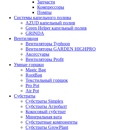
Запчасти
Компрессоры
Помпы
Системы капельного полива
AZUD капельный полив
Green Helper капельный полив
GRINDA
Вентиляция
Вентиляторы Typhoon
Вентиляторы GARDEN HIGHPRO
Аксессуары
Вентиляторы Profit
Умные горшки
Magic Bag
RootBag
Текстильный горшок
Pro Pot
Air Pot
Субстраты
Субстраты Simplex
Субстраты Агробалт
Кокосовый субстрат
Минеральная вата
Субстратные компоненты
Субстраты GrowPlant