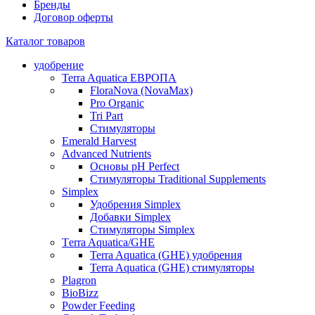
Бренды
Договор оферты
Каталог товаров
удобрение
Terra Aquatica ЕВРОПА
FloraNova (NovaMax)
Pro Organic
Tri Part
Стимуляторы
Emerald Harvest
Advanced Nutrients
Основы pH Perfect
Стимуляторы Traditional Supplements
Simplex
Удобрения Simplex
Добавки Simplex
Стимуляторы Simplex
Тerra Aquatica/GHE
Terra Aquatica (GHE) удобрения
Terra Aquatica (GHE) стимуляторы
Plagron
BioBizz
Powder Feeding