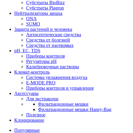
Субстраты BioBizz
Субстраты Plagron
Нейтрализаторы запаха
ONA
SUMO
Защита растений и человека
Антисептические средства
Средства от болезней
Средства от насекомых
pH, EC, TDS
Приборы контроля
Регуляторы pH
Калибровочные растворы
Климат-контроль
Системы увлажнения воздуха
E-MODE PRO
Приборы контроля и управления
Аксессуары
Для экстракции
Фильтрационные мешки
Фильтрационные мешки Haney-Bag
Полезное
Клонирование
Популярные