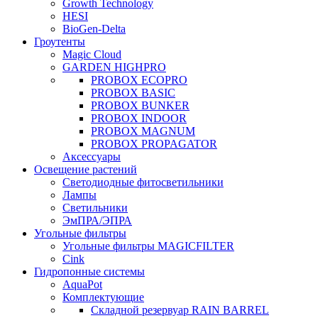
Growth Technology
HESI
BioGen-Delta
Гроутенты
Magic Cloud
GARDEN HIGHPRO
PROBOX ECOPRO
PROBOX BASIC
PROBOX BUNKER
PROBOX INDOOR
PROBOX MAGNUM
PROBOX PROPAGATOR
Аксессуары
Освещение растений
Светодиодные фитосветильники
Лампы
Светильники
ЭмПРА/ЭПРА
Угольные фильтры
Угольные фильтры MAGICFILTER
Cink
Гидропонные системы
AquaPot
Комплектующие
Складной резервуар RAIN BARREL