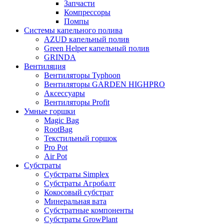
Запчасти
Компрессоры
Помпы
Системы капельного полива
AZUD капельный полив
Green Helper капельный полив
GRINDA
Вентиляция
Вентиляторы Typhoon
Вентиляторы GARDEN HIGHPRO
Аксессуары
Вентиляторы Profit
Умные горшки
Magic Bag
RootBag
Текстильный горшок
Pro Pot
Air Pot
Субстраты
Субстраты Simplex
Субстраты Агробалт
Кокосовый субстрат
Минеральная вата
Субстратные компоненты
Субстраты GrowPlant