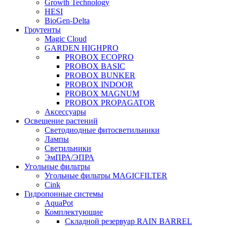
Growth Technology
HESI
BioGen-Delta
Гроутенты
Magic Cloud
GARDEN HIGHPRO
PROBOX ECOPRO
PROBOX BASIC
PROBOX BUNKER
PROBOX INDOOR
PROBOX MAGNUM
PROBOX PROPAGATOR
Аксессуары
Освещение растений
Светодиодные фитосветильники
Лампы
Светильники
ЭмПРА/ЭПРА
Угольные фильтры
Угольные фильтры MAGICFILTER
Cink
Гидропонные системы
AquaPot
Комплектующие
Складной резервуар RAIN BARREL