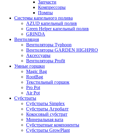
Запчасти
Компрессоры
Помпы
Системы капельного полива
AZUD капельный полив
Green Helper капельный полив
GRINDA
Вентиляция
Вентиляторы Typhoon
Вентиляторы GARDEN HIGHPRO
Аксессуары
Вентиляторы Profit
Умные горшки
Magic Bag
RootBag
Текстильный горшок
Pro Pot
Air Pot
Субстраты
Субстраты Simplex
Субстраты Агробалт
Кокосовый субстрат
Минеральная вата
Субстратные компоненты
Субстраты GrowPlant