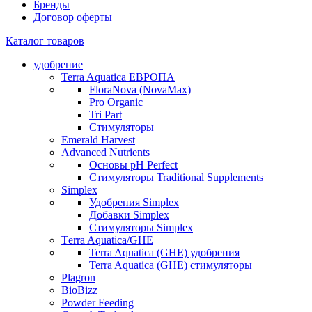
Бренды
Договор оферты
Каталог товаров
удобрение
Terra Aquatica ЕВРОПА
FloraNova (NovaMax)
Pro Organic
Tri Part
Стимуляторы
Emerald Harvest
Advanced Nutrients
Основы pH Perfect
Стимуляторы Traditional Supplements
Simplex
Удобрения Simplex
Добавки Simplex
Стимуляторы Simplex
Тerra Aquatica/GHE
Terra Aquatica (GHE) удобрения
Terra Aquatica (GHE) стимуляторы
Plagron
BioBizz
Powder Feeding