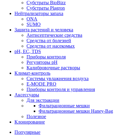
Субстраты BioBizz
Субстраты Plagron
Нейтрализаторы запаха
ONA
SUMO
Защита растений и человека
Антисептические средства
Средства от болезней
Средства от насекомых
pH, EC, TDS
Приборы контроля
Регуляторы pH
Калибровочные растворы
Климат-контроль
Системы увлажнения воздуха
E-MODE PRO
Приборы контроля и управления
Аксессуары
Для экстракции
Фильтрационные мешки
Фильтрационные мешки Haney-Bag
Полезное
Клонирование
Популярные