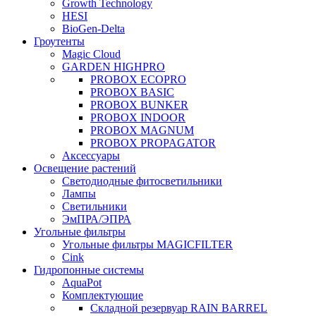
Growth Technology
HESI
BioGen-Delta
Гроутенты
Magic Cloud
GARDEN HIGHPRO
PROBOX ECOPRO
PROBOX BASIC
PROBOX BUNKER
PROBOX INDOOR
PROBOX MAGNUM
PROBOX PROPAGATOR
Аксессуары
Освещение растений
Светодиодные фитосветильники
Лампы
Светильники
ЭмПРА/ЭПРА
Угольные фильтры
Угольные фильтры MAGICFILTER
Cink
Гидропонные системы
AquaPot
Комплектующие
Складной резервуар RAIN BARREL