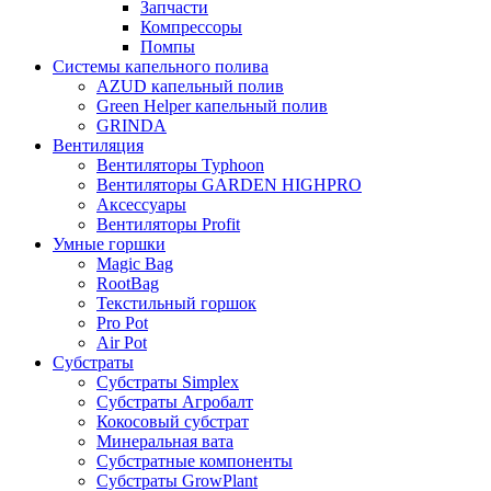
Запчасти
Компрессоры
Помпы
Системы капельного полива
AZUD капельный полив
Green Helper капельный полив
GRINDA
Вентиляция
Вентиляторы Typhoon
Вентиляторы GARDEN HIGHPRO
Аксессуары
Вентиляторы Profit
Умные горшки
Magic Bag
RootBag
Текстильный горшок
Pro Pot
Air Pot
Субстраты
Субстраты Simplex
Субстраты Агробалт
Кокосовый субстрат
Минеральная вата
Субстратные компоненты
Субстраты GrowPlant