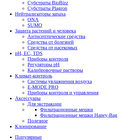
Субстраты BioBizz
Субстраты Plagron
Нейтрализаторы запаха
ONA
SUMO
Защита растений и человека
Антисептические средства
Средства от болезней
Средства от насекомых
pH, EC, TDS
Приборы контроля
Регуляторы pH
Калибровочные растворы
Климат-контроль
Системы увлажнения воздуха
E-MODE PRO
Приборы контроля и управления
Аксессуары
Для экстракции
Фильтрационные мешки
Фильтрационные мешки Haney-Bag
Полезное
Клонирование
Популярные