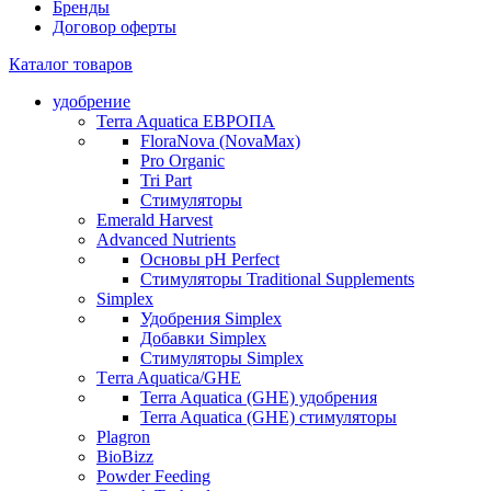
Бренды
Договор оферты
Каталог товаров
удобрение
Terra Aquatica ЕВРОПА
FloraNova (NovaMax)
Pro Organic
Tri Part
Стимуляторы
Emerald Harvest
Advanced Nutrients
Основы pH Perfect
Стимуляторы Traditional Supplements
Simplex
Удобрения Simplex
Добавки Simplex
Стимуляторы Simplex
Тerra Aquatica/GHE
Terra Aquatica (GHE) удобрения
Terra Aquatica (GHE) стимуляторы
Plagron
BioBizz
Powder Feeding