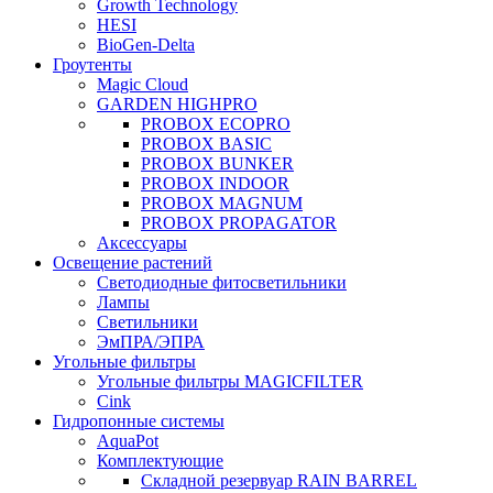
Growth Technology
HESI
BioGen-Delta
Гроутенты
Magic Cloud
GARDEN HIGHPRO
PROBOX ECOPRO
PROBOX BASIC
PROBOX BUNKER
PROBOX INDOOR
PROBOX MAGNUM
PROBOX PROPAGATOR
Аксессуары
Освещение растений
Светодиодные фитосветильники
Лампы
Светильники
ЭмПРА/ЭПРА
Угольные фильтры
Угольные фильтры MAGICFILTER
Cink
Гидропонные системы
AquaPot
Комплектующие
Складной резервуар RAIN BARREL