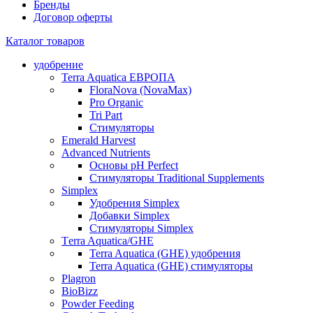
Бренды
Договор оферты
Каталог товаров
удобрение
Terra Aquatica ЕВРОПА
FloraNova (NovaMax)
Pro Organic
Tri Part
Стимуляторы
Emerald Harvest
Advanced Nutrients
Основы pH Perfect
Стимуляторы Traditional Supplements
Simplex
Удобрения Simplex
Добавки Simplex
Стимуляторы Simplex
Тerra Aquatica/GHE
Terra Aquatica (GHE) удобрения
Terra Aquatica (GHE) стимуляторы
Plagron
BioBizz
Powder Feeding