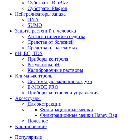
Субстраты BioBizz
Субстраты Plagron
Нейтрализаторы запаха
ONA
SUMO
Защита растений и человека
Антисептические средства
Средства от болезней
Средства от насекомых
pH, EC, TDS
Приборы контроля
Регуляторы pH
Калибровочные растворы
Климат-контроль
Системы увлажнения воздуха
E-MODE PRO
Приборы контроля и управления
Аксессуары
Для экстракции
Фильтрационные мешки
Фильтрационные мешки Haney-Bag
Полезное
Клонирование
Популярные