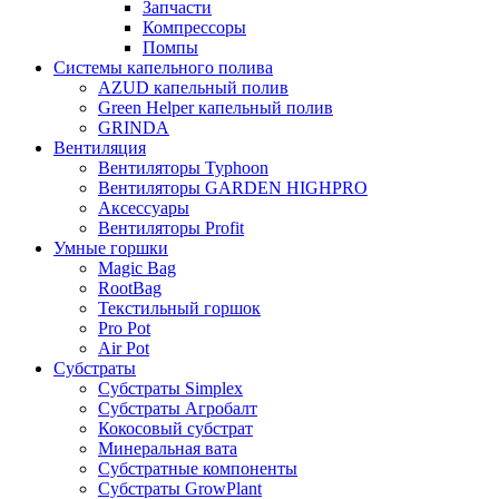
Запчасти
Компрессоры
Помпы
Системы капельного полива
AZUD капельный полив
Green Helper капельный полив
GRINDA
Вентиляция
Вентиляторы Typhoon
Вентиляторы GARDEN HIGHPRO
Аксессуары
Вентиляторы Profit
Умные горшки
Magic Bag
RootBag
Текстильный горшок
Pro Pot
Air Pot
Субстраты
Субстраты Simplex
Субстраты Агробалт
Кокосовый субстрат
Минеральная вата
Субстратные компоненты
Субстраты GrowPlant