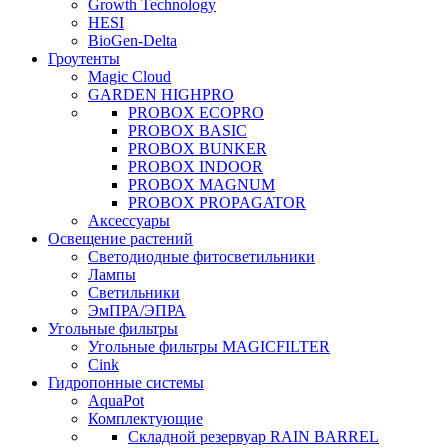
Growth Technology
HESI
BioGen-Delta
Гроутенты
Magic Cloud
GARDEN HIGHPRO
PROBOX ECOPRO
PROBOX BASIC
PROBOX BUNKER
PROBOX INDOOR
PROBOX MAGNUM
PROBOX PROPAGATOR
Аксессуары
Освещение растений
Светодиодные фитосветильники
Лампы
Светильники
ЭмПРА/ЭПРА
Угольные фильтры
Угольные фильтры MAGICFILTER
Cink
Гидропонные системы
AquaPot
Комплектующие
Складной резервуар RAIN BARREL