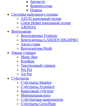
Запчасти
Компрессоры
Помпы
Системы капельного полива
AZUD капельный полив
Green Helper капельный полив
GRINDA
Вентиляция
Вентиляторы Typhoon
Вентиляторы GARDEN HIGHPRO
Аксессуары
Вентиляторы Profit
Умные горшки
Magic Bag
RootBag
Текстильный горшок
Pro Pot
Air Pot
Субстраты
Субстраты Simplex
Субстраты Агробалт
Кокосовый субстрат
Минеральная вата
Субстратные компоненты
Субстраты GrowPlant