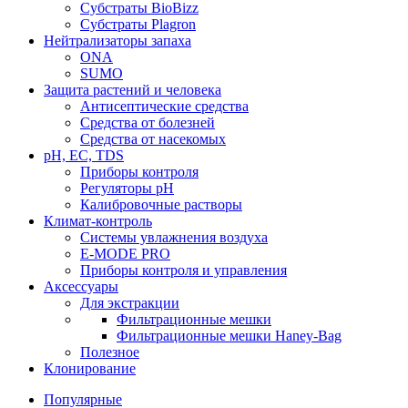
Субстраты BioBizz
Субстраты Plagron
Нейтрализаторы запаха
ONA
SUMO
Защита растений и человека
Антисептические средства
Средства от болезней
Средства от насекомых
pH, EC, TDS
Приборы контроля
Регуляторы pH
Калибровочные растворы
Климат-контроль
Системы увлажнения воздуха
E-MODE PRO
Приборы контроля и управления
Аксессуары
Для экстракции
Фильтрационные мешки
Фильтрационные мешки Haney-Bag
Полезное
Клонирование
Популярные