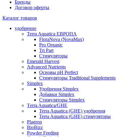
Бренды
Договор оферты
Каталог товаров
удобрение
Terra Aquatica ЕВРОПА
FloraNova (NovaMax)
Pro Organic
Tri Part
Стимуляторы
Emerald Harvest
Advanced Nutrients
Основы pH Perfect
Стимуляторы Traditional Supplements
Simplex
Удобрения Simplex
Добавки Simplex
Стимуляторы Simplex
Тerra Aquatica/GHE
Terra Aquatica (GHE) удобрения
Terra Aquatica (GHE) стимуляторы
Plagron
BioBizz
Powder Feeding