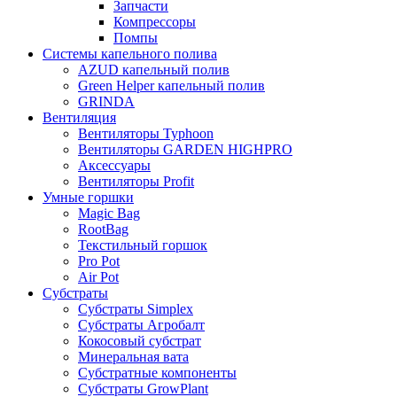
Запчасти
Компрессоры
Помпы
Системы капельного полива
AZUD капельный полив
Green Helper капельный полив
GRINDA
Вентиляция
Вентиляторы Typhoon
Вентиляторы GARDEN HIGHPRO
Аксессуары
Вентиляторы Profit
Умные горшки
Magic Bag
RootBag
Текстильный горшок
Pro Pot
Air Pot
Субстраты
Субстраты Simplex
Субстраты Агробалт
Кокосовый субстрат
Минеральная вата
Субстратные компоненты
Субстраты GrowPlant