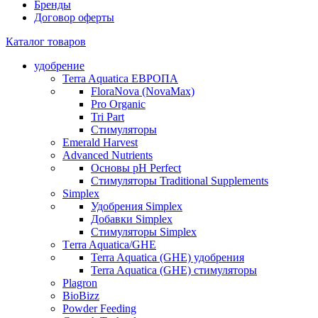
Бренды
Договор оферты
Каталог товаров
удобрение
Terra Aquatica ЕВРОПА
FloraNova (NovaMax)
Pro Organic
Tri Part
Стимуляторы
Emerald Harvest
Advanced Nutrients
Основы pH Perfect
Стимуляторы Traditional Supplements
Simplex
Удобрения Simplex
Добавки Simplex
Стимуляторы Simplex
Тerra Aquatica/GHE
Terra Aquatica (GHE) удобрения
Terra Aquatica (GHE) стимуляторы
Plagron
BioBizz
Powder Feeding