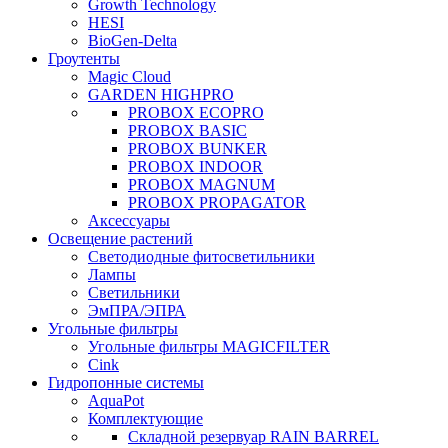
Growth Technology
HESI
BioGen-Delta
Гроутенты
Magic Cloud
GARDEN HIGHPRO
PROBOX ECOPRO
PROBOX BASIC
PROBOX BUNKER
PROBOX INDOOR
PROBOX MAGNUM
PROBOX PROPAGATOR
Аксессуары
Освещение растений
Светодиодные фитосветильники
Лампы
Светильники
ЭмПРА/ЭПРА
Угольные фильтры
Угольные фильтры MAGICFILTER
Cink
Гидропонные системы
AquaPot
Комплектующие
Складной резервуар RAIN BARREL