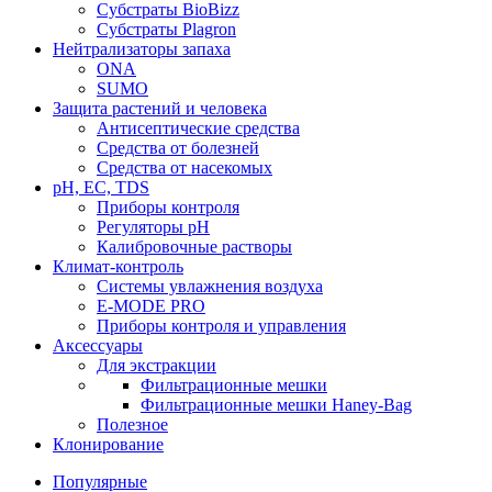
Субстраты BioBizz
Субстраты Plagron
Нейтрализаторы запаха
ONA
SUMO
Защита растений и человека
Антисептические средства
Средства от болезней
Средства от насекомых
pH, EC, TDS
Приборы контроля
Регуляторы pH
Калибровочные растворы
Климат-контроль
Системы увлажнения воздуха
E-MODE PRO
Приборы контроля и управления
Аксессуары
Для экстракции
Фильтрационные мешки
Фильтрационные мешки Haney-Bag
Полезное
Клонирование
Популярные