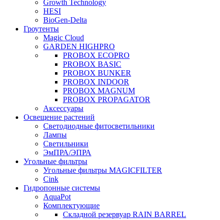
Growth Technology
HESI
BioGen-Delta
Гроутенты
Magic Cloud
GARDEN HIGHPRO
PROBOX ECOPRO
PROBOX BASIC
PROBOX BUNKER
PROBOX INDOOR
PROBOX MAGNUM
PROBOX PROPAGATOR
Аксессуары
Освещение растений
Светодиодные фитосветильники
Лампы
Светильники
ЭмПРА/ЭПРА
Угольные фильтры
Угольные фильтры MAGICFILTER
Cink
Гидропонные системы
AquaPot
Комплектующие
Складной резервуар RAIN BARREL