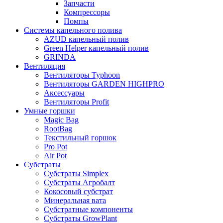
Запчасти
Компрессоры
Помпы
Системы капельного полива
AZUD капельный полив
Green Helper капельный полив
GRINDA
Вентиляция
Вентиляторы Typhoon
Вентиляторы GARDEN HIGHPRO
Аксессуары
Вентиляторы Profit
Умные горшки
Magic Bag
RootBag
Текстильный горшок
Pro Pot
Air Pot
Субстраты
Субстраты Simplex
Субстраты Агробалт
Кокосовый субстрат
Минеральная вата
Субстратные компоненты
Субстраты GrowPlant