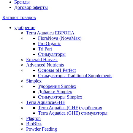
Бренды
Договор оферты
Каталог товаров
удобрение
Terra Aquatica ЕВРОПА
FloraNova (NovaMax)
Pro Organic
Tri Part
Стимуляторы
Emerald Harvest
Advanced Nutrients
Основы pH Perfect
Стимуляторы Traditional Supplements
Simplex
Удобрения Simplex
Добавки Simplex
Стимуляторы Simplex
Тerra Aquatica/GHE
Terra Aquatica (GHE) удобрения
Terra Aquatica (GHE) стимуляторы
Plagron
BioBizz
Powder Feeding