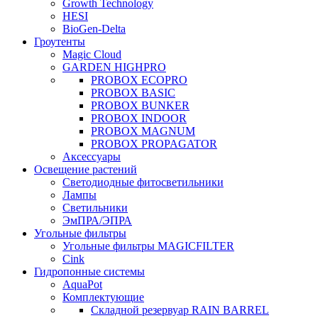
Growth Technology
HESI
BioGen-Delta
Гроутенты
Magic Cloud
GARDEN HIGHPRO
PROBOX ECOPRO
PROBOX BASIC
PROBOX BUNKER
PROBOX INDOOR
PROBOX MAGNUM
PROBOX PROPAGATOR
Аксессуары
Освещение растений
Светодиодные фитосветильники
Лампы
Светильники
ЭмПРА/ЭПРА
Угольные фильтры
Угольные фильтры MAGICFILTER
Cink
Гидропонные системы
AquaPot
Комплектующие
Складной резервуар RAIN BARREL