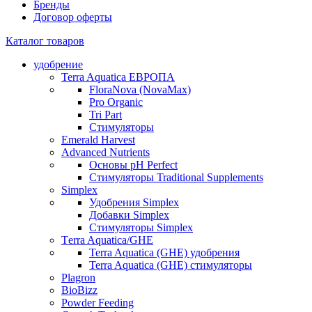
Бренды
Договор оферты
Каталог товаров
удобрение
Terra Aquatica ЕВРОПА
FloraNova (NovaMax)
Pro Organic
Tri Part
Стимуляторы
Emerald Harvest
Advanced Nutrients
Основы pH Perfect
Стимуляторы Traditional Supplements
Simplex
Удобрения Simplex
Добавки Simplex
Стимуляторы Simplex
Тerra Aquatica/GHE
Terra Aquatica (GHE) удобрения
Terra Aquatica (GHE) стимуляторы
Plagron
BioBizz
Powder Feeding