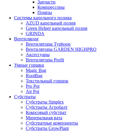
Запчасти
Компрессоры
Помпы
Системы капельного полива
AZUD капельный полив
Green Helper капельный полив
GRINDA
Вентиляция
Вентиляторы Typhoon
Вентиляторы GARDEN HIGHPRO
Аксессуары
Вентиляторы Profit
Умные горшки
Magic Bag
RootBag
Текстильный горшок
Pro Pot
Air Pot
Субстраты
Субстраты Simplex
Субстраты Агробалт
Кокосовый субстрат
Минеральная вата
Субстратные компоненты
Субстраты GrowPlant