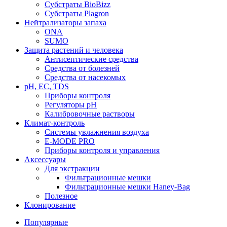
Субстраты BioBizz
Субстраты Plagron
Нейтрализаторы запаха
ONA
SUMO
Защита растений и человека
Антисептические средства
Средства от болезней
Средства от насекомых
pH, EC, TDS
Приборы контроля
Регуляторы pH
Калибровочные растворы
Климат-контроль
Системы увлажнения воздуха
E-MODE PRO
Приборы контроля и управления
Аксессуары
Для экстракции
Фильтрационные мешки
Фильтрационные мешки Haney-Bag
Полезное
Клонирование
Популярные