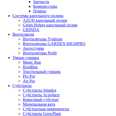
Запчасти
Компрессоры
Помпы
Системы капельного полива
AZUD капельный полив
Green Helper капельный полив
GRINDA
Вентиляция
Вентиляторы Typhoon
Вентиляторы GARDEN HIGHPRO
Аксессуары
Вентиляторы Profit
Умные горшки
Magic Bag
RootBag
Текстильный горшок
Pro Pot
Air Pot
Субстраты
Субстраты Simplex
Субстраты Агробалт
Кокосовый субстрат
Минеральная вата
Субстратные компоненты
Субстраты GrowPlant