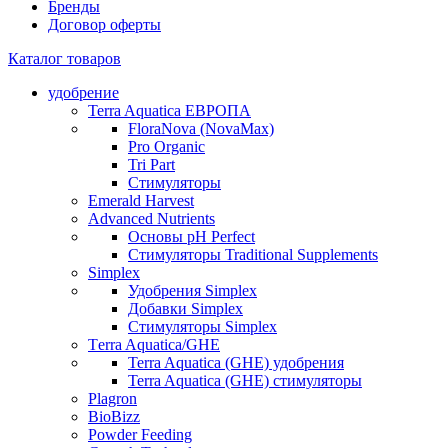
Бренды
Договор оферты
Каталог товаров
удобрение
Terra Aquatica ЕВРОПА
FloraNova (NovaMax)
Pro Organic
Tri Part
Стимуляторы
Emerald Harvest
Advanced Nutrients
Основы pH Perfect
Стимуляторы Traditional Supplements
Simplex
Удобрения Simplex
Добавки Simplex
Стимуляторы Simplex
Тerra Aquatica/GHE
Terra Aquatica (GHE) удобрения
Terra Aquatica (GHE) стимуляторы
Plagron
BioBizz
Powder Feeding