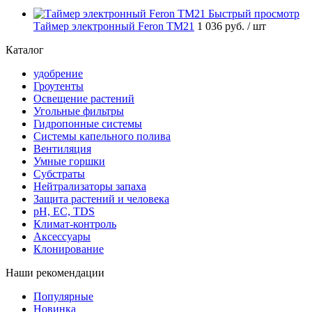
Быстрый просмотр
Таймер электронный Feron ТМ21
1 036 руб.
/ шт
Каталог
удобрение
Гроутенты
Освещение растений
Угольные фильтры
Гидропонные системы
Системы капельного полива
Вентиляция
Умные горшки
Субстраты
Нейтрализаторы запаха
Защита растений и человека
pH, EC, TDS
Климат-контроль
Аксессуары
Клонирование
Наши рекомендации
Популярные
Новинка