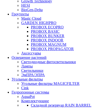
Growth Technology
HESI
BioGen-Delta
Гроутенты
Magic Cloud
GARDEN HIGHPRO
PROBOX ECOPRO
PROBOX BASIC
PROBOX BUNKER
PROBOX INDOOR
PROBOX MAGNUM
PROBOX PROPAGATOR
Аксессуары
Освещение растений
Светодиодные фитосветильники
Лампы
Светильники
ЭмПРА/ЭПРА
Угольные фильтры
Угольные фильтры MAGICFILTER
Cink
Гидропонные системы
AquaPot
Комплектующие
Складной резервуар RAIN BARREL