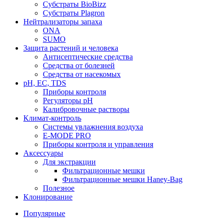
Субстраты BioBizz
Субстраты Plagron
Нейтрализаторы запаха
ONA
SUMO
Защита растений и человека
Антисептические средства
Средства от болезней
Средства от насекомых
pH, EC, TDS
Приборы контроля
Регуляторы pH
Калибровочные растворы
Климат-контроль
Системы увлажнения воздуха
E-MODE PRO
Приборы контроля и управления
Аксессуары
Для экстракции
Фильтрационные мешки
Фильтрационные мешки Haney-Bag
Полезное
Клонирование
Популярные