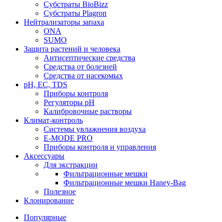
Субстраты BioBizz
Субстраты Plagron
Нейтрализаторы запаха
ONA
SUMO
Защита растений и человека
Антисептические средства
Средства от болезней
Средства от насекомых
pH, EC, TDS
Приборы контроля
Регуляторы pH
Калибровочные растворы
Климат-контроль
Системы увлажнения воздуха
E-MODE PRO
Приборы контроля и управления
Аксессуары
Для экстракции
Фильтрационные мешки
Фильтрационные мешки Haney-Bag
Полезное
Клонирование
Популярные