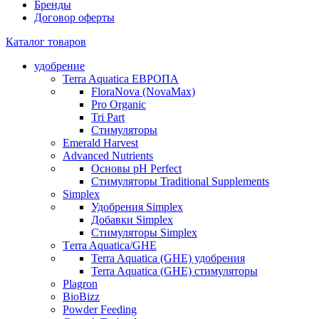
Бренды
Договор оферты
Каталог товаров
удобрение
Terra Aquatica ЕВРОПА
FloraNova (NovaMax)
Pro Organic
Tri Part
Стимуляторы
Emerald Harvest
Advanced Nutrients
Основы pH Perfect
Стимуляторы Traditional Supplements
Simplex
Удобрения Simplex
Добавки Simplex
Стимуляторы Simplex
Тerra Aquatica/GHE
Terra Aquatica (GHE) удобрения
Terra Aquatica (GHE) стимуляторы
Plagron
BioBizz
Powder Feeding