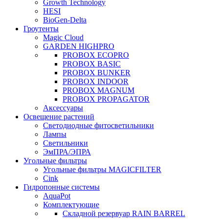
Growth Technology
HESI
BioGen-Delta
Гроутенты
Magic Cloud
GARDEN HIGHPRO
PROBOX ECOPRO
PROBOX BASIC
PROBOX BUNKER
PROBOX INDOOR
PROBOX MAGNUM
PROBOX PROPAGATOR
Аксессуары
Освещение растений
Светодиодные фитосветильники
Лампы
Светильники
ЭмПРА/ЭПРА
Угольные фильтры
Угольные фильтры MAGICFILTER
Cink
Гидропонные системы
AquaPot
Комплектующие
Складной резервуар RAIN BARREL