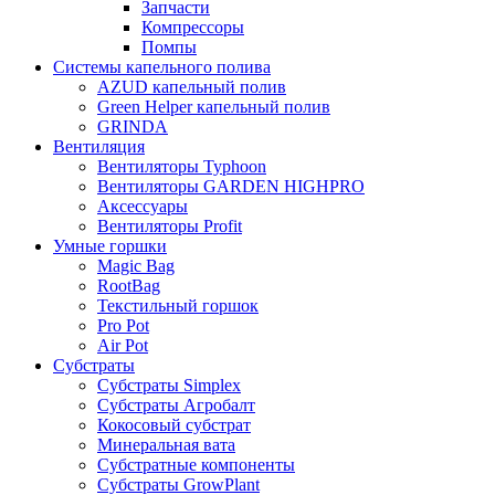
Запчасти
Компрессоры
Помпы
Системы капельного полива
AZUD капельный полив
Green Helper капельный полив
GRINDA
Вентиляция
Вентиляторы Typhoon
Вентиляторы GARDEN HIGHPRO
Аксессуары
Вентиляторы Profit
Умные горшки
Magic Bag
RootBag
Текстильный горшок
Pro Pot
Air Pot
Субстраты
Субстраты Simplex
Субстраты Агробалт
Кокосовый субстрат
Минеральная вата
Субстратные компоненты
Субстраты GrowPlant