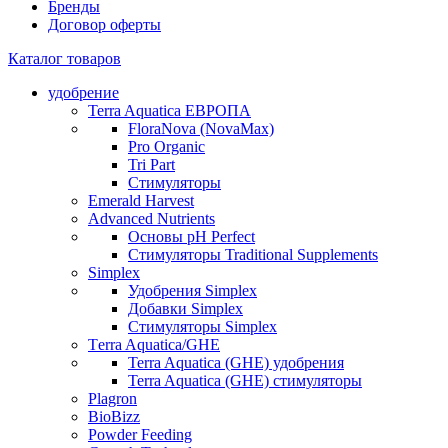
Бренды
Договор оферты
Каталог товаров
удобрение
Terra Aquatica ЕВРОПА
FloraNova (NovaMax)
Pro Organic
Tri Part
Стимуляторы
Emerald Harvest
Advanced Nutrients
Основы pH Perfect
Стимуляторы Traditional Supplements
Simplex
Удобрения Simplex
Добавки Simplex
Стимуляторы Simplex
Тerra Aquatica/GHE
Terra Aquatica (GHE) удобрения
Terra Aquatica (GHE) стимуляторы
Plagron
BioBizz
Powder Feeding