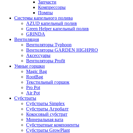
Запчасти
Компрессоры
Помпы
Системы капельного полива
AZUD капельный полив
Green Helper капельный полив
GRINDA
Вентиляция
Вентиляторы Typhoon
Вентиляторы GARDEN HIGHPRO
Аксессуары
Вентиляторы Profit
Умные горшки
Magic Bag
RootBag
Текстильный горшок
Pro Pot
Air Pot
Субстраты
Субстраты Simplex
Субстраты Агробалт
Кокосовый субстрат
Минеральная вата
Субстратные компоненты
Субстраты GrowPlant