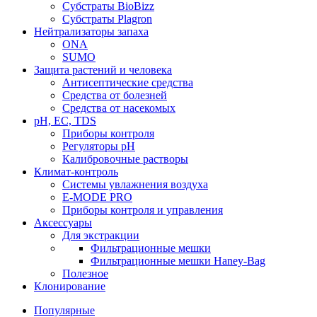
Субстраты BioBizz
Субстраты Plagron
Нейтрализаторы запаха
ONA
SUMO
Защита растений и человека
Антисептические средства
Средства от болезней
Средства от насекомых
pH, EC, TDS
Приборы контроля
Регуляторы pH
Калибровочные растворы
Климат-контроль
Системы увлажнения воздуха
E-MODE PRO
Приборы контроля и управления
Аксессуары
Для экстракции
Фильтрационные мешки
Фильтрационные мешки Haney-Bag
Полезное
Клонирование
Популярные