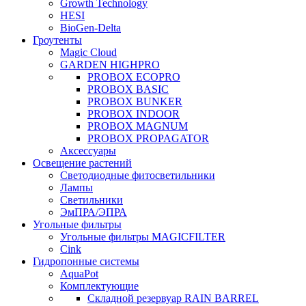
Growth Technology
HESI
BioGen-Delta
Гроутенты
Magic Cloud
GARDEN HIGHPRO
PROBOX ECOPRO
PROBOX BASIC
PROBOX BUNKER
PROBOX INDOOR
PROBOX MAGNUM
PROBOX PROPAGATOR
Аксессуары
Освещение растений
Светодиодные фитосветильники
Лампы
Светильники
ЭмПРА/ЭПРА
Угольные фильтры
Угольные фильтры MAGICFILTER
Cink
Гидропонные системы
AquaPot
Комплектующие
Складной резервуар RAIN BARREL