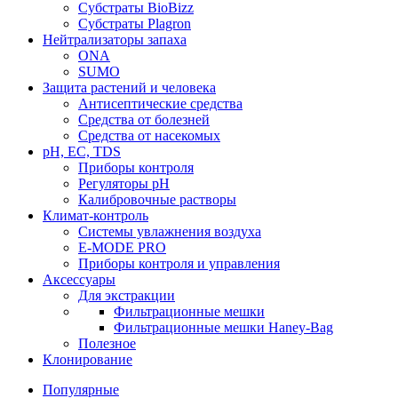
Субстраты BioBizz
Субстраты Plagron
Нейтрализаторы запаха
ONA
SUMO
Защита растений и человека
Антисептические средства
Средства от болезней
Средства от насекомых
pH, EC, TDS
Приборы контроля
Регуляторы pH
Калибровочные растворы
Климат-контроль
Системы увлажнения воздуха
E-MODE PRO
Приборы контроля и управления
Аксессуары
Для экстракции
Фильтрационные мешки
Фильтрационные мешки Haney-Bag
Полезное
Клонирование
Популярные