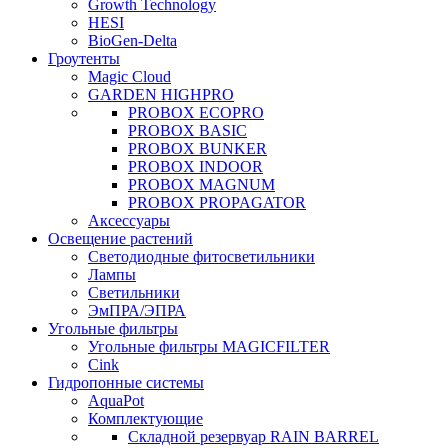
Growth Technology
HESI
BioGen-Delta
Гроутенты
Magic Cloud
GARDEN HIGHPRO
PROBOX ECOPRO
PROBOX BASIC
PROBOX BUNKER
PROBOX INDOOR
PROBOX MAGNUM
PROBOX PROPAGATOR
Аксессуары
Освещение растений
Светодиодные фитосветильники
Лампы
Светильники
ЭмПРА/ЭПРА
Угольные фильтры
Угольные фильтры MAGICFILTER
Cink
Гидропонные системы
AquaPot
Комплектующие
Складной резервуар RAIN BARREL