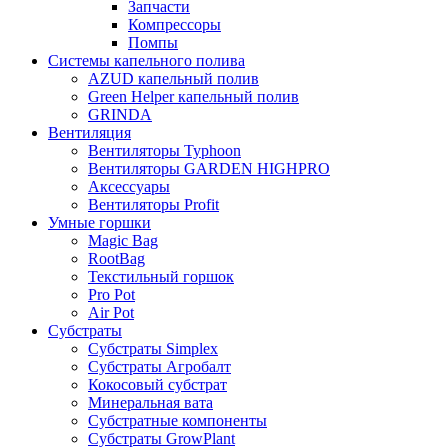
Запчасти
Компрессоры
Помпы
Системы капельного полива
AZUD капельный полив
Green Helper капельный полив
GRINDA
Вентиляция
Вентиляторы Typhoon
Вентиляторы GARDEN HIGHPRO
Аксессуары
Вентиляторы Profit
Умные горшки
Magic Bag
RootBag
Текстильный горшок
Pro Pot
Air Pot
Субстраты
Субстраты Simplex
Субстраты Агробалт
Кокосовый субстрат
Минеральная вата
Субстратные компоненты
Субстраты GrowPlant