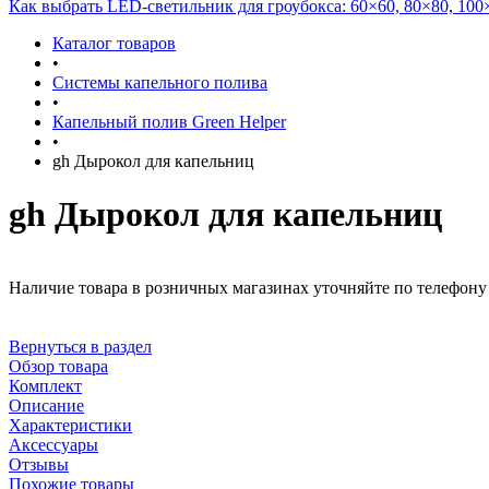
Как выбрать LED-светильник для гроубокса: 60×60, 80×80, 100
Каталог товаров
•
Системы капельного полива
•
Капельный полив Green Helper
•
gh Дырокол для капельниц
gh Дырокол для капельниц
Наличие товара в розничных магазинах уточняйте по телефону 
Вернуться в раздел
Обзор товара
Комплект
Описание
Характеристики
Аксессуары
Отзывы
Похожие товары