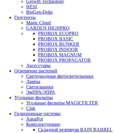
Growth Technology
HESI
BioGen-Delta
Гроутенты
Magic Cloud
GARDEN HIGHPRO
PROBOX ECOPRO
PROBOX BASIC
PROBOX BUNKER
PROBOX INDOOR
PROBOX MAGNUM
PROBOX PROPAGATOR
Аксессуары
Освещение растений
Светодиодные фитосветильники
Лампы
Светильники
ЭмПРА/ЭПРА
Угольные фильтры
Угольные фильтры MAGICFILTER
Cink
Гидропонные системы
AquaPot
Комплектующие
Складной резервуар RAIN BARREL