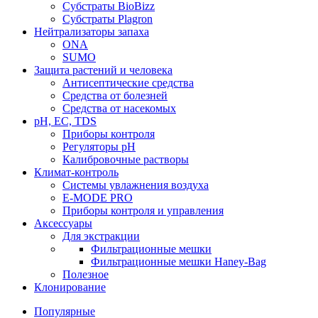
Субстраты BioBizz
Субстраты Plagron
Нейтрализаторы запаха
ONA
SUMO
Защита растений и человека
Антисептические средства
Средства от болезней
Средства от насекомых
pH, EC, TDS
Приборы контроля
Регуляторы pH
Калибровочные растворы
Климат-контроль
Системы увлажнения воздуха
E-MODE PRO
Приборы контроля и управления
Аксессуары
Для экстракции
Фильтрационные мешки
Фильтрационные мешки Haney-Bag
Полезное
Клонирование
Популярные