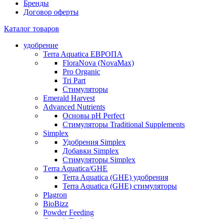
Бренды
Договор оферты
Каталог товаров
удобрение
Terra Aquatica ЕВРОПА
FloraNova (NovaMax)
Pro Organic
Tri Part
Стимуляторы
Emerald Harvest
Advanced Nutrients
Основы pH Perfect
Стимуляторы Traditional Supplements
Simplex
Удобрения Simplex
Добавки Simplex
Стимуляторы Simplex
Тerra Aquatica/GHE
Terra Aquatica (GHE) удобрения
Terra Aquatica (GHE) стимуляторы
Plagron
BioBizz
Powder Feeding