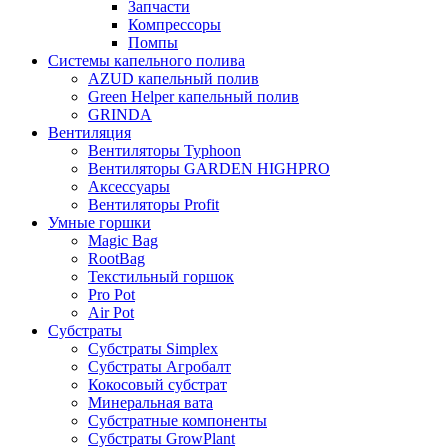
Запчасти
Компрессоры
Помпы
Системы капельного полива
AZUD капельный полив
Green Helper капельный полив
GRINDA
Вентиляция
Вентиляторы Typhoon
Вентиляторы GARDEN HIGHPRO
Аксессуары
Вентиляторы Profit
Умные горшки
Magic Bag
RootBag
Текстильный горшок
Pro Pot
Air Pot
Субстраты
Субстраты Simplex
Субстраты Агробалт
Кокосовый субстрат
Минеральная вата
Субстратные компоненты
Субстраты GrowPlant