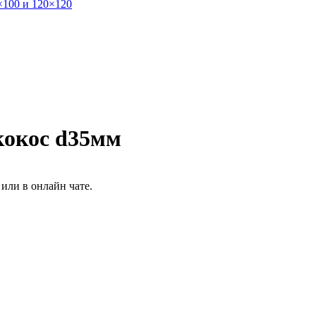
×100 и 120×120
кокос d35мм
или в онлайн чате.