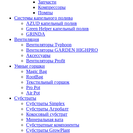
Запчасти
Компрессоры
Помпы
Системы капельного полива
AZUD капельный полив
Green Helper капельный полив
GRINDA
Вентиляция
Вентиляторы Typhoon
Вентиляторы GARDEN HIGHPRO
Аксессуары
Вентиляторы Profit
Умные горшки
Magic Bag
RootBag
Текстильный горшок
Pro Pot
Air Pot
Субстраты
Субстраты Simplex
Субстраты Агробалт
Кокосовый субстрат
Минеральная вата
Субстратные компоненты
Субстраты GrowPlant