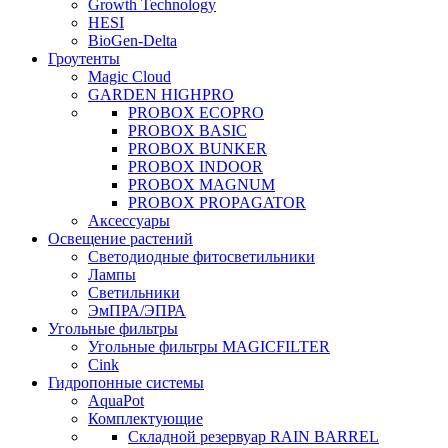
Growth Technology
HESI
BioGen-Delta
Гроутенты
Magic Cloud
GARDEN HIGHPRO
PROBOX ECOPRO
PROBOX BASIC
PROBOX BUNKER
PROBOX INDOOR
PROBOX MAGNUM
PROBOX PROPAGATOR
Аксессуары
Освещение растений
Светодиодные фитосветильники
Лампы
Светильники
ЭмПРА/ЭПРА
Угольные фильтры
Угольные фильтры MAGICFILTER
Cink
Гидропонные системы
AquaPot
Комплектующие
Складной резервуар RAIN BARREL