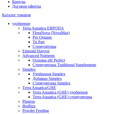
Бренды
Договор оферты
Каталог товаров
удобрение
Terra Aquatica ЕВРОПА
FloraNova (NovaMax)
Pro Organic
Tri Part
Стимуляторы
Emerald Harvest
Advanced Nutrients
Основы pH Perfect
Стимуляторы Traditional Supplements
Simplex
Удобрения Simplex
Добавки Simplex
Стимуляторы Simplex
Тerra Aquatica/GHE
Terra Aquatica (GHE) удобрения
Terra Aquatica (GHE) стимуляторы
Plagron
BioBizz
Powder Feeding