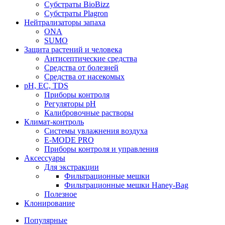
Субстраты BioBizz
Субстраты Plagron
Нейтрализаторы запаха
ONA
SUMO
Защита растений и человека
Антисептические средства
Средства от болезней
Средства от насекомых
pH, EC, TDS
Приборы контроля
Регуляторы pH
Калибровочные растворы
Климат-контроль
Системы увлажнения воздуха
E-MODE PRO
Приборы контроля и управления
Аксессуары
Для экстракции
Фильтрационные мешки
Фильтрационные мешки Haney-Bag
Полезное
Клонирование
Популярные