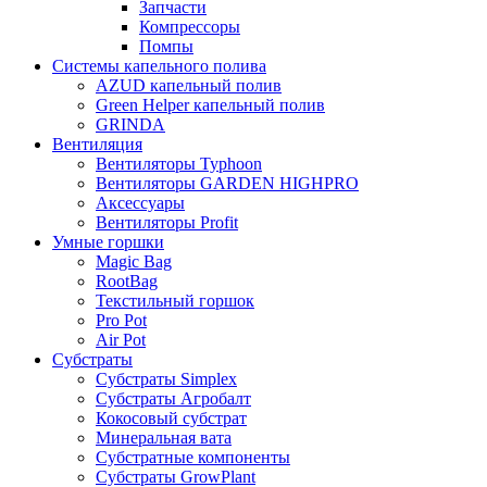
Запчасти
Компрессоры
Помпы
Системы капельного полива
AZUD капельный полив
Green Helper капельный полив
GRINDA
Вентиляция
Вентиляторы Typhoon
Вентиляторы GARDEN HIGHPRO
Аксессуары
Вентиляторы Profit
Умные горшки
Magic Bag
RootBag
Текстильный горшок
Pro Pot
Air Pot
Субстраты
Субстраты Simplex
Субстраты Агробалт
Кокосовый субстрат
Минеральная вата
Субстратные компоненты
Субстраты GrowPlant