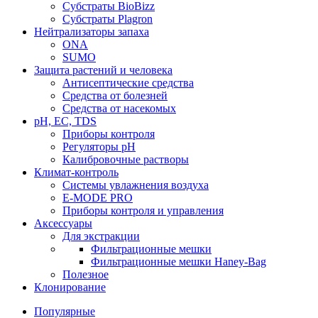
Субстраты BioBizz
Субстраты Plagron
Нейтрализаторы запаха
ONA
SUMO
Защита растений и человека
Антисептические средства
Средства от болезней
Средства от насекомых
pH, EC, TDS
Приборы контроля
Регуляторы pH
Калибровочные растворы
Климат-контроль
Системы увлажнения воздуха
E-MODE PRO
Приборы контроля и управления
Аксессуары
Для экстракции
Фильтрационные мешки
Фильтрационные мешки Haney-Bag
Полезное
Клонирование
Популярные