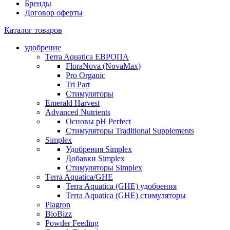
Бренды
Договор оферты
Каталог товаров
удобрение
Terra Aquatica ЕВРОПА
FloraNova (NovaMax)
Pro Organic
Tri Part
Стимуляторы
Emerald Harvest
Advanced Nutrients
Основы pH Perfect
Стимуляторы Traditional Supplements
Simplex
Удобрения Simplex
Добавки Simplex
Стимуляторы Simplex
Тerra Aquatica/GHE
Terra Aquatica (GHE) удобрения
Terra Aquatica (GHE) стимуляторы
Plagron
BioBizz
Powder Feeding