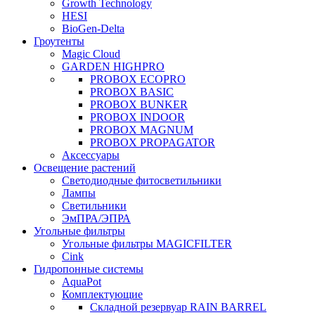
Growth Technology
HESI
BioGen-Delta
Гроутенты
Magic Cloud
GARDEN HIGHPRO
PROBOX ECOPRO
PROBOX BASIC
PROBOX BUNKER
PROBOX INDOOR
PROBOX MAGNUM
PROBOX PROPAGATOR
Аксессуары
Освещение растений
Светодиодные фитосветильники
Лампы
Светильники
ЭмПРА/ЭПРА
Угольные фильтры
Угольные фильтры MAGICFILTER
Cink
Гидропонные системы
AquaPot
Комплектующие
Складной резервуар RAIN BARREL