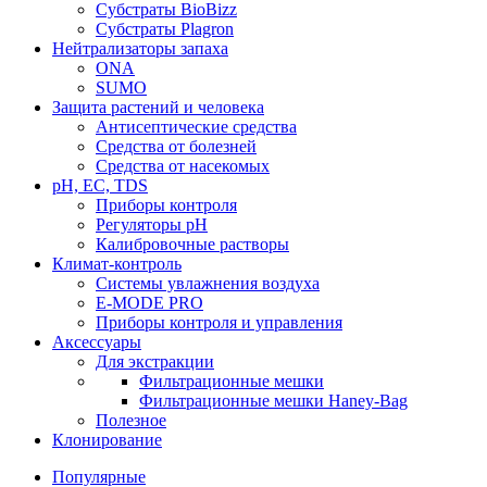
Субстраты BioBizz
Субстраты Plagron
Нейтрализаторы запаха
ONA
SUMO
Защита растений и человека
Антисептические средства
Средства от болезней
Средства от насекомых
pH, EC, TDS
Приборы контроля
Регуляторы pH
Калибровочные растворы
Климат-контроль
Системы увлажнения воздуха
E-MODE PRO
Приборы контроля и управления
Аксессуары
Для экстракции
Фильтрационные мешки
Фильтрационные мешки Haney-Bag
Полезное
Клонирование
Популярные