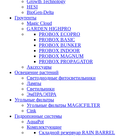
Growth Technology
HESI
BioGen-Delta
Гроутенты
Magic Cloud
GARDEN HIGHPRO
PROBOX ECOPRO
PROBOX BASIC
PROBOX BUNKER
PROBOX INDOOR
PROBOX MAGNUM
PROBOX PROPAGATOR
Аксессуары
Освещение растений
Светодиодные фитосветильники
Лампы
Светильники
ЭмПРА/ЭПРА
Угольные фильтры
Угольные фильтры MAGICFILTER
Cink
Гидропонные системы
AquaPot
Комплектующие
Складной резервуар RAIN BARREL