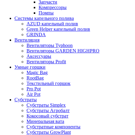
Запчасти
Компрессоры
Помпы
Системы капельного полива
AZUD капельный полив
Green Helper капельный полив
GRINDA
Вентиляция
Вентиляторы Typhoon
Вентиляторы GARDEN HIGHPRO
Аксессуары
Вентиляторы Profit
Умные горшки
Magic Bag
RootBag
Текстильный горшок
Pro Pot
Air Pot
Субстраты
Субстраты Simplex
Субстраты Агробалт
Кокосовый субстрат
Минеральная вата
Субстратные компоненты
Субстраты GrowPlant