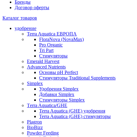
Бренды
Договор оферты
Каталог товаров
удобрение
Terra Aquatica ЕВРОПА
FloraNova (NovaMax)
Pro Organic
Tri Part
Стимуляторы
Emerald Harvest
Advanced Nutrients
Основы pH Perfect
Стимуляторы Traditional Supplements
Simplex
Удобрения Simplex
Добавки Simplex
Стимуляторы Simplex
Тerra Aquatica/GHE
Terra Aquatica (GHE) удобрения
Terra Aquatica (GHE) стимуляторы
Plagron
BioBizz
Powder Feeding