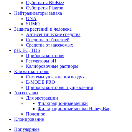
Субстраты BioBizz
Субстраты Plagron
Нейтрализаторы запаха
ONA
SUMO
Защита растений и человека
Антисептические средства
Средства от болезней
Средства от насекомых
pH, EC, TDS
Приборы контроля
Регуляторы pH
Калибровочные растворы
Климат-контроль
Системы увлажнения воздуха
E-MODE PRO
Приборы контроля и управления
Аксессуары
Для экстракции
Фильтрационные мешки
Фильтрационные мешки Haney-Bag
Полезное
Клонирование
Популярные