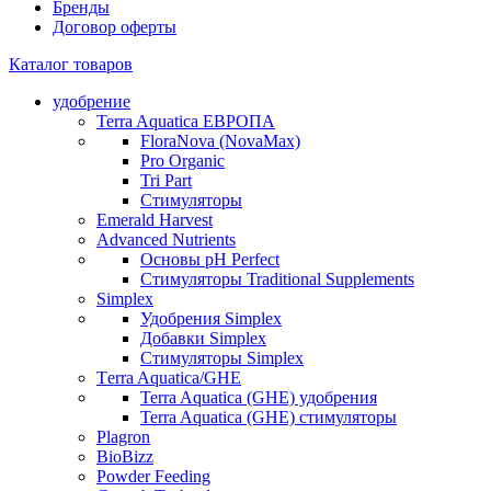
Бренды
Договор оферты
Каталог товаров
удобрение
Terra Aquatica ЕВРОПА
FloraNova (NovaMax)
Pro Organic
Tri Part
Стимуляторы
Emerald Harvest
Advanced Nutrients
Основы pH Perfect
Стимуляторы Traditional Supplements
Simplex
Удобрения Simplex
Добавки Simplex
Стимуляторы Simplex
Тerra Aquatica/GHE
Terra Aquatica (GHE) удобрения
Terra Aquatica (GHE) стимуляторы
Plagron
BioBizz
Powder Feeding