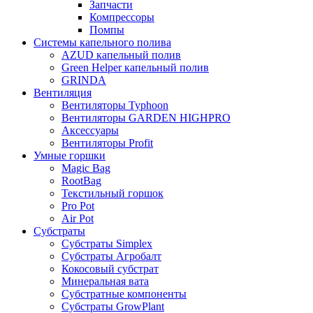
Запчасти
Компрессоры
Помпы
Системы капельного полива
AZUD капельный полив
Green Helper капельный полив
GRINDA
Вентиляция
Вентиляторы Typhoon
Вентиляторы GARDEN HIGHPRO
Аксессуары
Вентиляторы Profit
Умные горшки
Magic Bag
RootBag
Текстильный горшок
Pro Pot
Air Pot
Субстраты
Субстраты Simplex
Субстраты Агробалт
Кокосовый субстрат
Минеральная вата
Субстратные компоненты
Субстраты GrowPlant