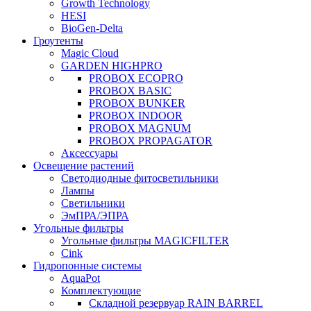
Growth Technology
HESI
BioGen-Delta
Гроутенты
Magic Cloud
GARDEN HIGHPRO
PROBOX ECOPRO
PROBOX BASIC
PROBOX BUNKER
PROBOX INDOOR
PROBOX MAGNUM
PROBOX PROPAGATOR
Аксессуары
Освещение растений
Светодиодные фитосветильники
Лампы
Светильники
ЭмПРА/ЭПРА
Угольные фильтры
Угольные фильтры MAGICFILTER
Cink
Гидропонные системы
AquaPot
Комплектующие
Складной резервуар RAIN BARREL