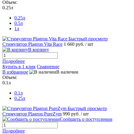
Объем:
0.25л
0.25л
0.5л
1л
Быстрый просмотр
Стимулятор Plagron Vita Race
1 660 руб.
/ шт
В корзину
Подробнее
Купить в 1 клик
Сравнение
В избранное
В наличии
Объем:
0.1л
0.1л
0.25л
Быстрый просмотр
Стимулятор Plagron PureZym
990 руб.
/ шт
Сообщить о поступлении
Подробнее