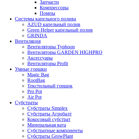
Запчасти
Компрессоры
Помпы
Системы капельного полива
AZUD капельный полив
Green Helper капельный полив
GRINDA
Вентиляция
Вентиляторы Typhoon
Вентиляторы GARDEN HIGHPRO
Аксессуары
Вентиляторы Profit
Умные горшки
Magic Bag
RootBag
Текстильный горшок
Pro Pot
Air Pot
Субстраты
Субстраты Simplex
Субстраты Агробалт
Кокосовый субстрат
Минеральная вата
Субстратные компоненты
Субстраты GrowPlant