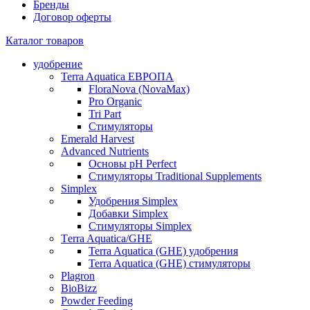
Бренды
Договор оферты
Каталог товаров
удобрение
Terra Aquatica ЕВРОПА
FloraNova (NovaMax)
Pro Organic
Tri Part
Стимуляторы
Emerald Harvest
Advanced Nutrients
Основы pH Perfect
Стимуляторы Traditional Supplements
Simplex
Удобрения Simplex
Добавки Simplex
Стимуляторы Simplex
Тerra Aquatica/GHE
Terra Aquatica (GHE) удобрения
Terra Aquatica (GHE) стимуляторы
Plagron
BioBizz
Powder Feeding