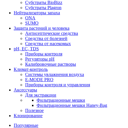
Субстраты BioBizz
Субстраты Plagron
Нейтрализаторы запаха
ONA
SUMO
Защита растений и человека
Антисептические средства
Средства от болезней
Средства от насекомых
pH, EC, TDS
Приборы контроля
Регуляторы pH
Калибровочные растворы
Климат-контроль
Системы увлажнения воздуха
E-MODE PRO
Приборы контроля и управления
Аксессуары
Для экстракции
Фильтрационные мешки
Фильтрационные мешки Haney-Bag
Полезное
Клонирование
Популярные