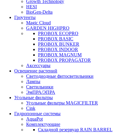
Growth Technology
HESI
BioGen-Delta
Гроутенты
Magic Cloud
GARDEN HIGHPRO
PROBOX ECOPRO
PROBOX BASIC
PROBOX BUNKER
PROBOX INDOOR
PROBOX MAGNUM
PROBOX PROPAGATOR
Аксессуары
Освещение растений
Светодиодные фитосветильники
Лампы
Светильники
ЭмПРА/ЭПРА
Угольные фильтры
Угольные фильтры MAGICFILTER
Cink
Гидропонные системы
AquaPot
Комплектующие
Складной резервуар RAIN BARREL