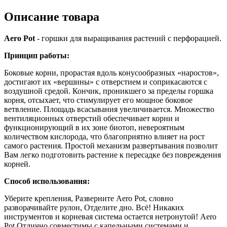
Описание товара
Aero Pot
- горшки для выращивания растений с перфорацией.
Принцип работы:
Боковые корни, прорастая вдоль конусообразных «наростов»,
достигают их «вершины» с отверстием и соприкасаются с
воздушной средой. Кончик, проникшего за пределы горшка
корня, отсыхает, что стимулирует его мощное боковое
ветвление. Площадь всасывания увеличивается. Множество
вентиляционных отверстий обеспечивает корни и
функционирующий в их зоне биотоп, невероятным
количеством кислорода, что благоприятно влияет на рост
самого растения. Простой механизм развертывания позволит
Вам легко подготовить растение к пересадке без повреждения
корней.
Способ использования:
Уберите крепления, Разверните Aero Pot, словно
разворачивайте рулон, Отделите дно. Всё! Никаких
инструментов и корневая система остается нетронутой! Aero
Pot Отлично совместимы с капельными системами и