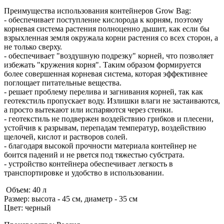
Преимущества использования контейнеров Grow Bag:
- обеспечивает поступление кислорода к корням, поэтому
корневая система растения полноценно дышит, как если бы
взрыхленная земля окружала корни растения со всех сторон, а
не только сверху.
- обеспечивает "воздушную подрезку" корней, что позволяет
избежать "кружения корня". Таким образом формируется
более совершенная корневая система, которая эффективнее
поглощает питательные вещества.
- решает проблему перелива и загнивания корней, так как
геотекстиль пропускает воду. Излишки влаги не застаиваются,
а просто вытекают или испаряются через стенки.
- геотекстиль не подвержен воздействию грибков и плесени,
устойчив к разрывам, перепадам температур, воздействию
щелочей, кислот и растворов солей.
- благодаря высокой прочности материала контейнер не
боится падений и не рвется под тяжестью субстрата.
- устройство контейнера обеспечивает легкость в
транспортировке и удобство в использовании.
Объем: 40 л
Размер: высота - 45 см, диаметр - 35 см
Цвет: черный