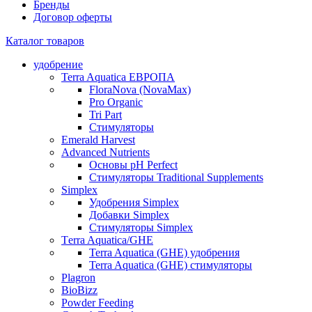
Бренды
Договор оферты
Каталог товаров
удобрение
Terra Aquatica ЕВРОПА
FloraNova (NovaMax)
Pro Organic
Tri Part
Стимуляторы
Emerald Harvest
Advanced Nutrients
Основы pH Perfect
Стимуляторы Traditional Supplements
Simplex
Удобрения Simplex
Добавки Simplex
Стимуляторы Simplex
Тerra Aquatica/GHE
Terra Aquatica (GHE) удобрения
Terra Aquatica (GHE) стимуляторы
Plagron
BioBizz
Powder Feeding