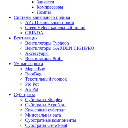
Запчасти
Компрессоры
Помпы
Системы капельного полива
AZUD капельный полив
Green Helper капельный полив
GRINDA
Вентиляция
Вентиляторы Typhoon
Вентиляторы GARDEN HIGHPRO
Аксессуары
Вентиляторы Profit
Умные горшки
Magic Bag
RootBag
Текстильный горшок
Pro Pot
Air Pot
Субстраты
Субстраты Simplex
Субстраты Агробалт
Кокосовый субстрат
Минеральная вата
Субстратные компоненты
Субстраты GrowPlant