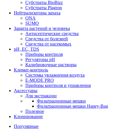
Субстраты BioBizz
Субстраты Plagron
Нейтрализаторы запаха
ONA
SUMO
Защита растений и человека
Антисептические средства
Средства от болезней
Средства от насекомых
pH, EC, TDS
Приборы контроля
Регуляторы pH
Калибровочные растворы
Климат-контроль
Системы увлажнения воздуха
E-MODE PRO
Приборы контроля и управления
Аксессуары
Для экстракции
Фильтрационные мешки
Фильтрационные мешки Haney-Bag
Полезное
Клонирование
Популярные