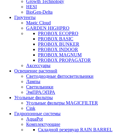
Growth Technology
HESI
BioGen-Delta
Гроутенты
Magic Cloud
GARDEN HIGHPRO
PROBOX ECOPRO
PROBOX BASIC
PROBOX BUNKER
PROBOX INDOOR
PROBOX MAGNUM
PROBOX PROPAGATOR
Аксессуары
Освещение растений
Светодиодные фитосветильники
Лампы
Светильники
ЭмПРА/ЭПРА
Угольные фильтры
Угольные фильтры MAGICFILTER
Cink
Гидропонные системы
AquaPot
Комплектующие
Складной резервуар RAIN BARREL