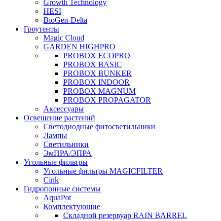
Growth Technology
HESI
BioGen-Delta
Гроутенты
Magic Cloud
GARDEN HIGHPRO
PROBOX ECOPRO
PROBOX BASIC
PROBOX BUNKER
PROBOX INDOOR
PROBOX MAGNUM
PROBOX PROPAGATOR
Аксессуары
Освещение растений
Светодиодные фитосветильники
Лампы
Светильники
ЭмПРА/ЭПРА
Угольные фильтры
Угольные фильтры MAGICFILTER
Cink
Гидропонные системы
AquaPot
Комплектующие
Складной резервуар RAIN BARREL