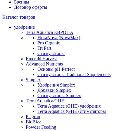
Бренды
Договор оферты
Каталог товаров
удобрение
Terra Aquatica ЕВРОПА
FloraNova (NovaMax)
Pro Organic
Tri Part
Стимуляторы
Emerald Harvest
Advanced Nutrients
Основы pH Perfect
Стимуляторы Traditional Supplements
Simplex
Удобрения Simplex
Добавки Simplex
Стимуляторы Simplex
Тerra Aquatica/GHE
Terra Aquatica (GHE) удобрения
Terra Aquatica (GHE) стимуляторы
Plagron
BioBizz
Powder Feeding