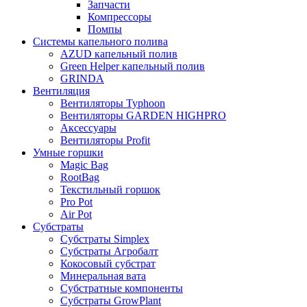
Запчасти
Компрессоры
Помпы
Системы капельного полива
AZUD капельный полив
Green Helper капельный полив
GRINDA
Вентиляция
Вентиляторы Typhoon
Вентиляторы GARDEN HIGHPRO
Аксессуары
Вентиляторы Profit
Умные горшки
Magic Bag
RootBag
Текстильный горшок
Pro Pot
Air Pot
Субстраты
Субстраты Simplex
Субстраты Агробалт
Кокосовый субстрат
Минеральная вата
Субстратные компоненты
Субстраты GrowPlant