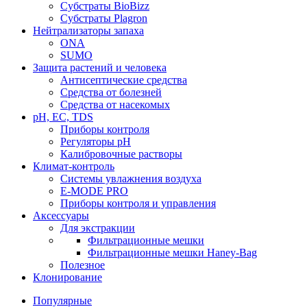
Субстраты BioBizz
Субстраты Plagron
Нейтрализаторы запаха
ONA
SUMO
Защита растений и человека
Антисептические средства
Средства от болезней
Средства от насекомых
pH, EC, TDS
Приборы контроля
Регуляторы pH
Калибровочные растворы
Климат-контроль
Системы увлажнения воздуха
E-MODE PRO
Приборы контроля и управления
Аксессуары
Для экстракции
Фильтрационные мешки
Фильтрационные мешки Haney-Bag
Полезное
Клонирование
Популярные