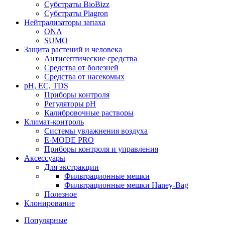
Субстраты BioBizz
Субстраты Plagron
Нейтрализаторы запаха
ONA
SUMO
Защита растений и человека
Антисептические средства
Средства от болезней
Средства от насекомых
pH, EC, TDS
Приборы контроля
Регуляторы pH
Калибровочные растворы
Климат-контроль
Системы увлажнения воздуха
E-MODE PRO
Приборы контроля и управления
Аксессуары
Для экстракции
Фильтрационные мешки
Фильтрационные мешки Haney-Bag
Полезное
Клонирование
Популярные