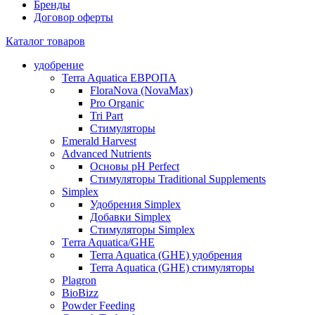
Бренды
Договор оферты
Каталог товаров
удобрение
Terra Aquatica ЕВРОПА
FloraNova (NovaMax)
Pro Organic
Tri Part
Стимуляторы
Emerald Harvest
Advanced Nutrients
Основы pH Perfect
Стимуляторы Traditional Supplements
Simplex
Удобрения Simplex
Добавки Simplex
Стимуляторы Simplex
Тerra Aquatica/GHE
Terra Aquatica (GHE) удобрения
Terra Aquatica (GHE) стимуляторы
Plagron
BioBizz
Powder Feeding