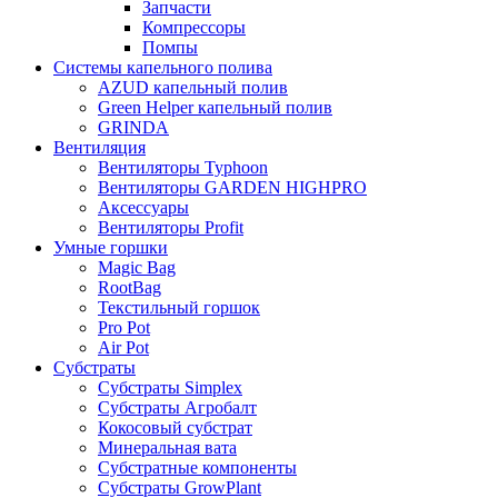
Запчасти
Компрессоры
Помпы
Системы капельного полива
AZUD капельный полив
Green Helper капельный полив
GRINDA
Вентиляция
Вентиляторы Typhoon
Вентиляторы GARDEN HIGHPRO
Аксессуары
Вентиляторы Profit
Умные горшки
Magic Bag
RootBag
Текстильный горшок
Pro Pot
Air Pot
Субстраты
Субстраты Simplex
Субстраты Агробалт
Кокосовый субстрат
Минеральная вата
Субстратные компоненты
Субстраты GrowPlant