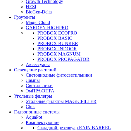
Growth Technology
HESI
BioGen-Delta
Гроутенты
Magic Cloud
GARDEN HIGHPRO
PROBOX ECOPRO
PROBOX BASIC
PROBOX BUNKER
PROBOX INDOOR
PROBOX MAGNUM
PROBOX PROPAGATOR
Аксессуары
Освещение растений
Светодиодные фитосветильники
Лампы
Светильники
ЭмПРА/ЭПРА
Угольные фильтры
Угольные фильтры MAGICFILTER
Cink
Гидропонные системы
AquaPot
Комплектующие
Складной резервуар RAIN BARREL