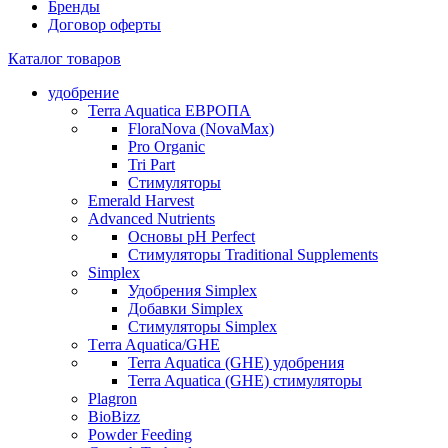
Бренды
Договор оферты
Каталог товаров
удобрение
Terra Aquatica ЕВРОПА
FloraNova (NovaMax)
Pro Organic
Tri Part
Стимуляторы
Emerald Harvest
Advanced Nutrients
Основы pH Perfect
Стимуляторы Traditional Supplements
Simplex
Удобрения Simplex
Добавки Simplex
Стимуляторы Simplex
Тerra Aquatica/GHE
Terra Aquatica (GHE) удобрения
Terra Aquatica (GHE) стимуляторы
Plagron
BioBizz
Powder Feeding