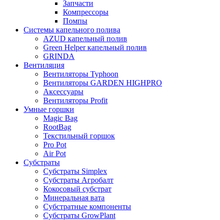
Запчасти
Компрессоры
Помпы
Системы капельного полива
AZUD капельный полив
Green Helper капельный полив
GRINDA
Вентиляция
Вентиляторы Typhoon
Вентиляторы GARDEN HIGHPRO
Аксессуары
Вентиляторы Profit
Умные горшки
Magic Bag
RootBag
Текстильный горшок
Pro Pot
Air Pot
Субстраты
Субстраты Simplex
Субстраты Агробалт
Кокосовый субстрат
Минеральная вата
Субстратные компоненты
Субстраты GrowPlant