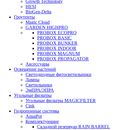
Growth Technology
HESI
BioGen-Delta
Гроутенты
Magic Cloud
GARDEN HIGHPRO
PROBOX ECOPRO
PROBOX BASIC
PROBOX BUNKER
PROBOX INDOOR
PROBOX MAGNUM
PROBOX PROPAGATOR
Аксессуары
Освещение растений
Светодиодные фитосветильники
Лампы
Светильники
ЭмПРА/ЭПРА
Угольные фильтры
Угольные фильтры MAGICFILTER
Cink
Гидропонные системы
AquaPot
Комплектующие
Складной резервуар RAIN BARREL