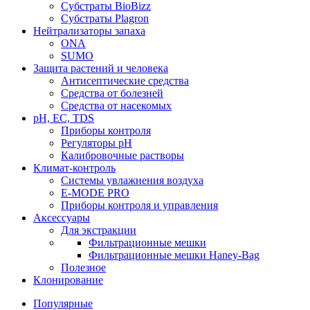
Субстраты BioBizz
Субстраты Plagron
Нейтрализаторы запаха
ONA
SUMO
Защита растений и человека
Антисептические средства
Средства от болезней
Средства от насекомых
pH, EC, TDS
Приборы контроля
Регуляторы pH
Калибровочные растворы
Климат-контроль
Системы увлажнения воздуха
E-MODE PRO
Приборы контроля и управления
Аксессуары
Для экстракции
Фильтрационные мешки
Фильтрационные мешки Haney-Bag
Полезное
Клонирование
Популярные