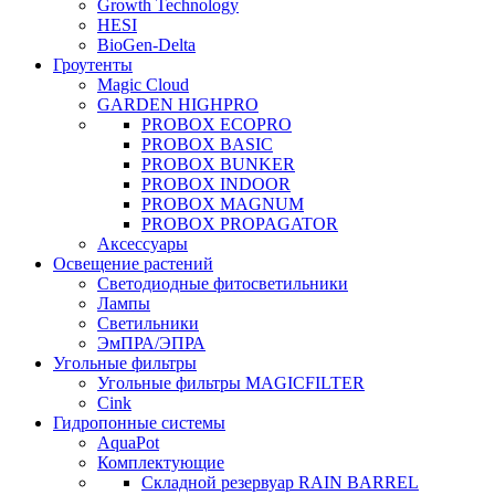
Growth Technology
HESI
BioGen-Delta
Гроутенты
Magic Cloud
GARDEN HIGHPRO
PROBOX ECOPRO
PROBOX BASIC
PROBOX BUNKER
PROBOX INDOOR
PROBOX MAGNUM
PROBOX PROPAGATOR
Аксессуары
Освещение растений
Светодиодные фитосветильники
Лампы
Светильники
ЭмПРА/ЭПРА
Угольные фильтры
Угольные фильтры MAGICFILTER
Cink
Гидропонные системы
AquaPot
Комплектующие
Складной резервуар RAIN BARREL