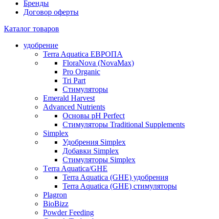
Бренды
Договор оферты
Каталог товаров
удобрение
Terra Aquatica ЕВРОПА
FloraNova (NovaMax)
Pro Organic
Tri Part
Стимуляторы
Emerald Harvest
Advanced Nutrients
Основы pH Perfect
Стимуляторы Traditional Supplements
Simplex
Удобрения Simplex
Добавки Simplex
Стимуляторы Simplex
Тerra Aquatica/GHE
Terra Aquatica (GHE) удобрения
Terra Aquatica (GHE) стимуляторы
Plagron
BioBizz
Powder Feeding