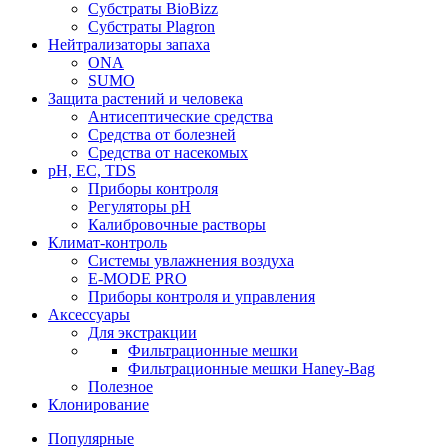
Субстраты BioBizz
Субстраты Plagron
Нейтрализаторы запаха
ONA
SUMO
Защита растений и человека
Антисептические средства
Средства от болезней
Средства от насекомых
pH, EC, TDS
Приборы контроля
Регуляторы pH
Калибровочные растворы
Климат-контроль
Системы увлажнения воздуха
E-MODE PRO
Приборы контроля и управления
Аксессуары
Для экстракции
Фильтрационные мешки
Фильтрационные мешки Haney-Bag
Полезное
Клонирование
Популярные