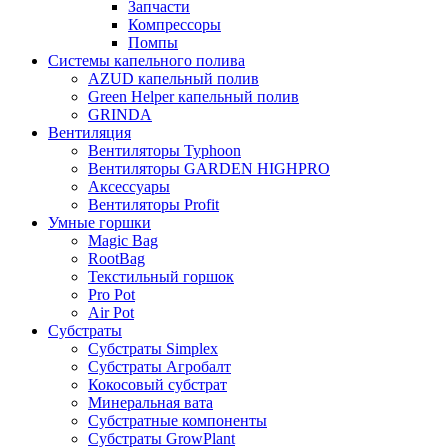
Запчасти
Компрессоры
Помпы
Системы капельного полива
AZUD капельный полив
Green Helper капельный полив
GRINDA
Вентиляция
Вентиляторы Typhoon
Вентиляторы GARDEN HIGHPRO
Аксессуары
Вентиляторы Profit
Умные горшки
Magic Bag
RootBag
Текстильный горшок
Pro Pot
Air Pot
Субстраты
Субстраты Simplex
Субстраты Агробалт
Кокосовый субстрат
Минеральная вата
Субстратные компоненты
Субстраты GrowPlant