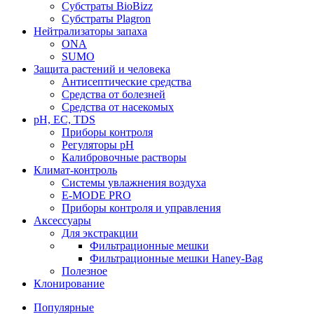
Субстраты BioBizz
Субстраты Plagron
Нейтрализаторы запаха
ONA
SUMO
Защита растений и человека
Антисептические средства
Средства от болезней
Средства от насекомых
pH, EC, TDS
Приборы контроля
Регуляторы pH
Калибровочные растворы
Климат-контроль
Системы увлажнения воздуха
E-MODE PRO
Приборы контроля и управления
Аксессуары
Для экстракции
Фильтрационные мешки
Фильтрационные мешки Haney-Bag
Полезное
Клонирование
Популярные