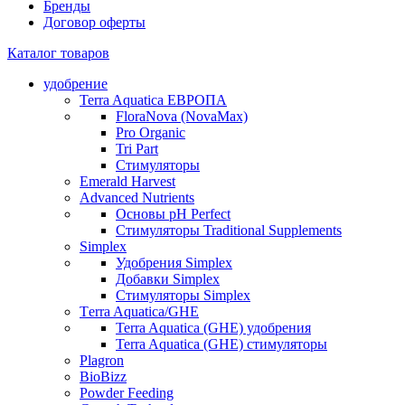
Бренды
Договор оферты
Каталог товаров
удобрение
Terra Aquatica ЕВРОПА
FloraNova (NovaMax)
Pro Organic
Tri Part
Стимуляторы
Emerald Harvest
Advanced Nutrients
Основы pH Perfect
Стимуляторы Traditional Supplements
Simplex
Удобрения Simplex
Добавки Simplex
Стимуляторы Simplex
Тerra Aquatica/GHE
Terra Aquatica (GHE) удобрения
Terra Aquatica (GHE) стимуляторы
Plagron
BioBizz
Powder Feeding