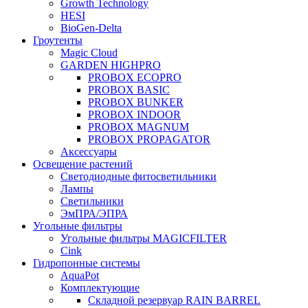
Growth Technology
HESI
BioGen-Delta
Гроутенты
Magic Cloud
GARDEN HIGHPRO
PROBOX ECOPRO
PROBOX BASIC
PROBOX BUNKER
PROBOX INDOOR
PROBOX MAGNUM
PROBOX PROPAGATOR
Аксессуары
Освещение растений
Светодиодные фитосветильники
Лампы
Светильники
ЭмПРА/ЭПРА
Угольные фильтры
Угольные фильтры MAGICFILTER
Cink
Гидропонные системы
AquaPot
Комплектующие
Складной резервуар RAIN BARREL