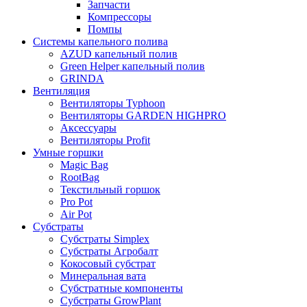
Запчасти
Компрессоры
Помпы
Системы капельного полива
AZUD капельный полив
Green Helper капельный полив
GRINDA
Вентиляция
Вентиляторы Typhoon
Вентиляторы GARDEN HIGHPRO
Аксессуары
Вентиляторы Profit
Умные горшки
Magic Bag
RootBag
Текстильный горшок
Pro Pot
Air Pot
Субстраты
Субстраты Simplex
Субстраты Агробалт
Кокосовый субстрат
Минеральная вата
Субстратные компоненты
Субстраты GrowPlant