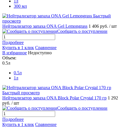
1л
300 мл
Быстрый
просмотр
Нейтрализатор запаха ONA Gel Lemongrass
1 406 руб.
/ шт
Сообщить о поступлении
Подробнее
Купить в 1 клик
Сравнение
В избранное
Недоступно
Объем:
0.5л
0.5л
1л
Быстрый просмотр
Нейтрализатор запаха ONA Block Polar Crystal 170 гр
1 292
руб.
/ шт
Сообщить о поступлении
Подробнее
Купить в 1 клик
Сравнение