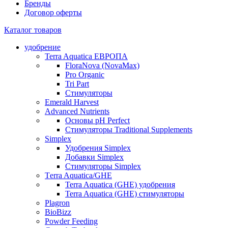
Бренды
Договор оферты
Каталог товаров
удобрение
Terra Aquatica ЕВРОПА
FloraNova (NovaMax)
Pro Organic
Tri Part
Стимуляторы
Emerald Harvest
Advanced Nutrients
Основы pH Perfect
Стимуляторы Traditional Supplements
Simplex
Удобрения Simplex
Добавки Simplex
Стимуляторы Simplex
Тerra Aquatica/GHE
Terra Aquatica (GHE) удобрения
Terra Aquatica (GHE) стимуляторы
Plagron
BioBizz
Powder Feeding