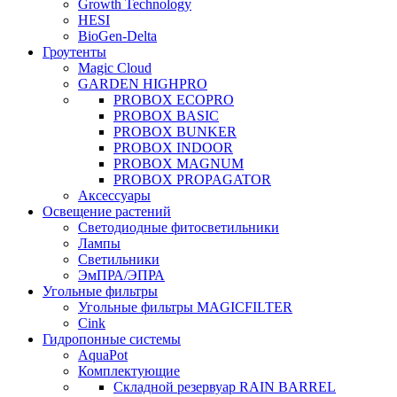
Growth Technology
HESI
BioGen-Delta
Гроутенты
Magic Cloud
GARDEN HIGHPRO
PROBOX ECOPRO
PROBOX BASIC
PROBOX BUNKER
PROBOX INDOOR
PROBOX MAGNUM
PROBOX PROPAGATOR
Аксессуары
Освещение растений
Светодиодные фитосветильники
Лампы
Светильники
ЭмПРА/ЭПРА
Угольные фильтры
Угольные фильтры MAGICFILTER
Cink
Гидропонные системы
AquaPot
Комплектующие
Складной резервуар RAIN BARREL