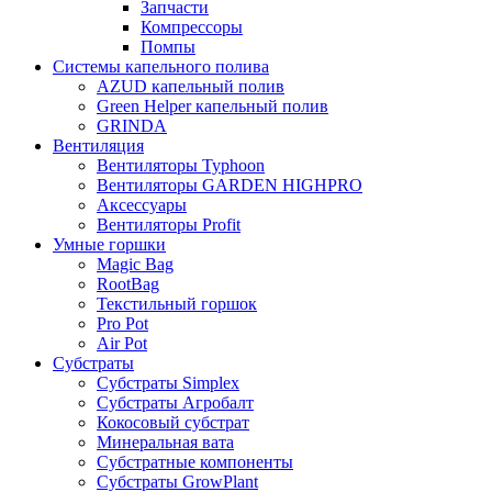
Запчасти
Компрессоры
Помпы
Системы капельного полива
AZUD капельный полив
Green Helper капельный полив
GRINDA
Вентиляция
Вентиляторы Typhoon
Вентиляторы GARDEN HIGHPRO
Аксессуары
Вентиляторы Profit
Умные горшки
Magic Bag
RootBag
Текстильный горшок
Pro Pot
Air Pot
Субстраты
Субстраты Simplex
Субстраты Агробалт
Кокосовый субстрат
Минеральная вата
Субстратные компоненты
Субстраты GrowPlant