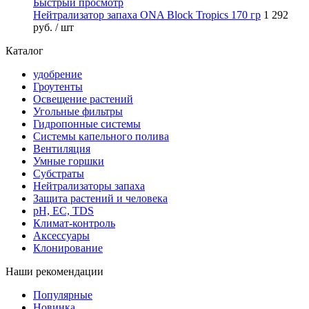
Быстрый просмотр
Нейтрализатор запаха ONA Block Tropics 170 гр
1 292
руб.
/ шт
Каталог
удобрение
Гроутенты
Освещение растений
Угольные фильтры
Гидропонные системы
Системы капельного полива
Вентиляция
Умные горшки
Субстраты
Нейтрализаторы запаха
Защита растений и человека
pH, EC, TDS
Климат-контроль
Аксессуары
Клонирование
Наши рекомендации
Популярные
Новинка