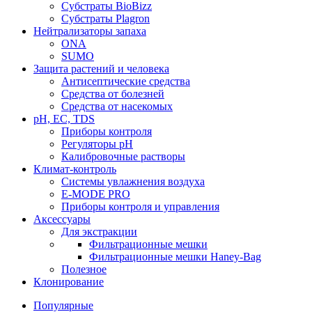
Субстраты BioBizz
Субстраты Plagron
Нейтрализаторы запаха
ONA
SUMO
Защита растений и человека
Антисептические средства
Средства от болезней
Средства от насекомых
pH, EC, TDS
Приборы контроля
Регуляторы pH
Калибровочные растворы
Климат-контроль
Системы увлажнения воздуха
E-MODE PRO
Приборы контроля и управления
Аксессуары
Для экстракции
Фильтрационные мешки
Фильтрационные мешки Haney-Bag
Полезное
Клонирование
Популярные