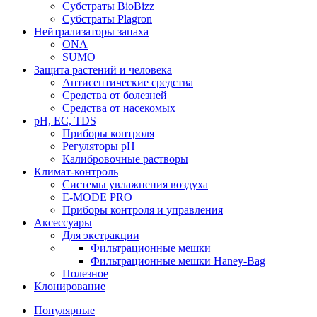
Субстраты BioBizz
Субстраты Plagron
Нейтрализаторы запаха
ONA
SUMO
Защита растений и человека
Антисептические средства
Средства от болезней
Средства от насекомых
pH, EC, TDS
Приборы контроля
Регуляторы pH
Калибровочные растворы
Климат-контроль
Системы увлажнения воздуха
E-MODE PRO
Приборы контроля и управления
Аксессуары
Для экстракции
Фильтрационные мешки
Фильтрационные мешки Haney-Bag
Полезное
Клонирование
Популярные