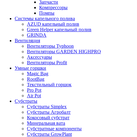
Запчасти
Компрессоры
Помпы
Системы капельного полива
AZUD капельный полив
Green Helper капельный полив
GRINDA
Вентиляция
Вентиляторы Typhoon
Вентиляторы GARDEN HIGHPRO
Аксессуары
Вентиляторы Profit
Умные горшки
Magic Bag
RootBag
Текстильный горшок
Pro Pot
Air Pot
Субстраты
Субстраты Simplex
Субстраты Агробалт
Кокосовый субстрат
Минеральная вата
Субстратные компоненты
Субстраты GrowPlant