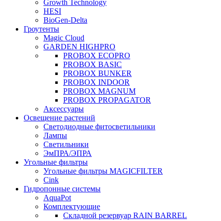
Growth Technology
HESI
BioGen-Delta
Гроутенты
Magic Cloud
GARDEN HIGHPRO
PROBOX ECOPRO
PROBOX BASIC
PROBOX BUNKER
PROBOX INDOOR
PROBOX MAGNUM
PROBOX PROPAGATOR
Аксессуары
Освещение растений
Светодиодные фитосветильники
Лампы
Светильники
ЭмПРА/ЭПРА
Угольные фильтры
Угольные фильтры MAGICFILTER
Cink
Гидропонные системы
AquaPot
Комплектующие
Складной резервуар RAIN BARREL