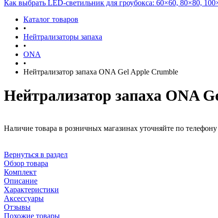
Как выбрать LED-светильник для гроубокса: 60×60, 80×80, 100
Каталог товаров
•
Нейтрализаторы запаха
•
ONA
•
Нейтрализатор запаха ONA Gel Apple Crumble
Нейтрализатор запаха ONA Ge
Наличие товара в розничных магазинах уточняйте по телефону 
Вернуться в раздел
Обзор товара
Комплект
Описание
Характеристики
Аксессуары
Отзывы
Похожие товары