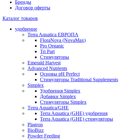
Бренды
Договор оферты
Каталог товаров
удобрение
Terra Aquatica ЕВРОПА
FloraNova (NovaMax)
Pro Organic
Tri Part
Стимуляторы
Emerald Harvest
Advanced Nutrients
Основы pH Perfect
Стимуляторы Traditional Supplements
Simplex
Удобрения Simplex
Добавки Simplex
Стимуляторы Simplex
Тerra Aquatica/GHE
Terra Aquatica (GHE) удобрения
Terra Aquatica (GHE) стимуляторы
Plagron
BioBizz
Powder Feeding