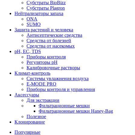
Субстраты BioBizz
Субстраты Plagron
Нейтрализаторы запаха
ONA
SUMO
Защита растений и человека
Антисептические средства
Средства от болезней
Средства от насекомых
pH, EC, TDS
Приборы контроля
Регуляторы pH
Калибровочные растворы
Климат-контроль
Системы увлажнения воздуха
E-MODE PRO
Приборы контроля и управления
Аксессуары
Для экстракции
Фильтрационные мешки
Фильтрационные мешки Haney-Bag
Полезное
Клонирование
Популярные