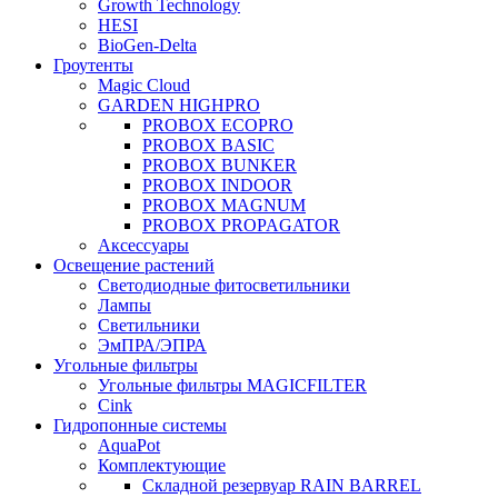
Growth Technology
HESI
BioGen-Delta
Гроутенты
Magic Cloud
GARDEN HIGHPRO
PROBOX ECOPRO
PROBOX BASIC
PROBOX BUNKER
PROBOX INDOOR
PROBOX MAGNUM
PROBOX PROPAGATOR
Аксессуары
Освещение растений
Светодиодные фитосветильники
Лампы
Светильники
ЭмПРА/ЭПРА
Угольные фильтры
Угольные фильтры MAGICFILTER
Cink
Гидропонные системы
AquaPot
Комплектующие
Складной резервуар RAIN BARREL