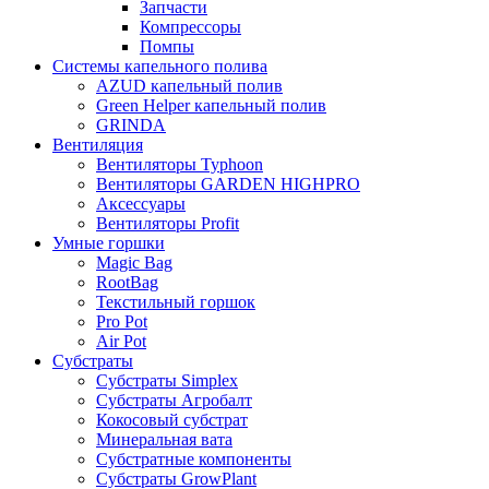
Запчасти
Компрессоры
Помпы
Системы капельного полива
AZUD капельный полив
Green Helper капельный полив
GRINDA
Вентиляция
Вентиляторы Typhoon
Вентиляторы GARDEN HIGHPRO
Аксессуары
Вентиляторы Profit
Умные горшки
Magic Bag
RootBag
Текстильный горшок
Pro Pot
Air Pot
Субстраты
Субстраты Simplex
Субстраты Агробалт
Кокосовый субстрат
Минеральная вата
Субстратные компоненты
Субстраты GrowPlant