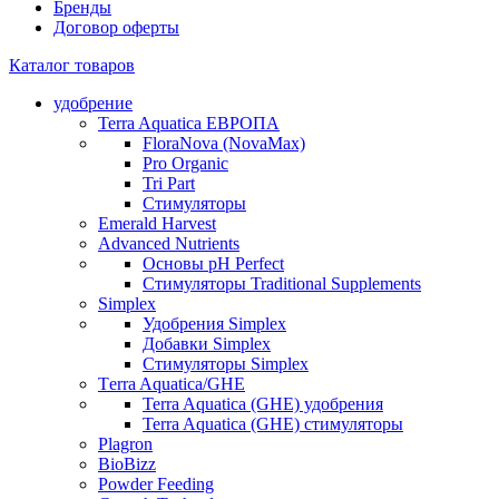
Бренды
Договор оферты
Каталог товаров
удобрение
Terra Aquatica ЕВРОПА
FloraNova (NovaMax)
Pro Organic
Tri Part
Стимуляторы
Emerald Harvest
Advanced Nutrients
Основы pH Perfect
Стимуляторы Traditional Supplements
Simplex
Удобрения Simplex
Добавки Simplex
Стимуляторы Simplex
Тerra Aquatica/GHE
Terra Aquatica (GHE) удобрения
Terra Aquatica (GHE) стимуляторы
Plagron
BioBizz
Powder Feeding