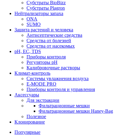
Субстраты BioBizz
Субстраты Plagron
Нейтрализаторы запаха
ONA
SUMO
Защита растений и человека
Антисептические средства
Средства от болезней
Средства от насекомых
pH, EC, TDS
Приборы контроля
Регуляторы pH
Калибровочные растворы
Климат-контроль
Системы увлажнения воздуха
E-MODE PRO
Приборы контроля и управления
Аксессуары
Для экстракции
Фильтрационные мешки
Фильтрационные мешки Haney-Bag
Полезное
Клонирование
Популярные