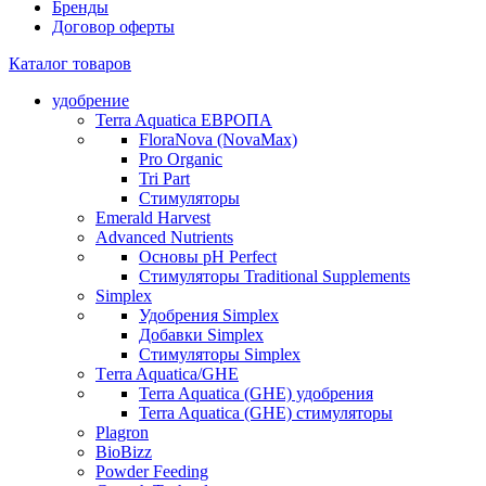
Бренды
Договор оферты
Каталог товаров
удобрение
Terra Aquatica ЕВРОПА
FloraNova (NovaMax)
Pro Organic
Tri Part
Стимуляторы
Emerald Harvest
Advanced Nutrients
Основы pH Perfect
Стимуляторы Traditional Supplements
Simplex
Удобрения Simplex
Добавки Simplex
Стимуляторы Simplex
Тerra Aquatica/GHE
Terra Aquatica (GHE) удобрения
Terra Aquatica (GHE) стимуляторы
Plagron
BioBizz
Powder Feeding