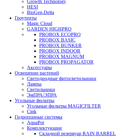
Growth Technology
HESI
BioGen-Delta
Гроутенты
Magic Cloud
GARDEN HIGHPRO
PROBOX ECOPRO
PROBOX BASIC
PROBOX BUNKER
PROBOX INDOOR
PROBOX MAGNUM
PROBOX PROPAGATOR
Аксессуары
Освещение растений
Светодиодные фитосветильники
Лампы
Светильники
ЭмПРА/ЭПРА
Угольные фильтры
Угольные фильтры MAGICFILTER
Cink
Гидропонные системы
AquaPot
Комплектующие
Складной резервуар RAIN BARREL