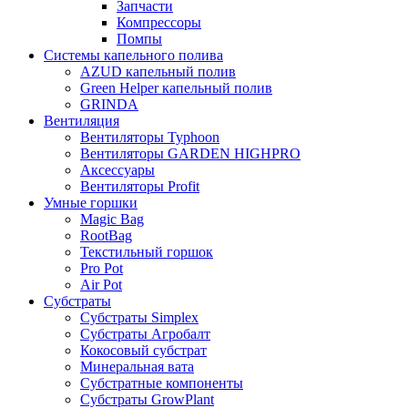
Запчасти
Компрессоры
Помпы
Системы капельного полива
AZUD капельный полив
Green Helper капельный полив
GRINDA
Вентиляция
Вентиляторы Typhoon
Вентиляторы GARDEN HIGHPRO
Аксессуары
Вентиляторы Profit
Умные горшки
Magic Bag
RootBag
Текстильный горшок
Pro Pot
Air Pot
Субстраты
Субстраты Simplex
Субстраты Агробалт
Кокосовый субстрат
Минеральная вата
Субстратные компоненты
Субстраты GrowPlant