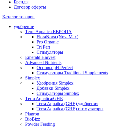
Бренды
Договор оферты
Каталог товаров
удобрение
Terra Aquatica ЕВРОПА
FloraNova (NovaMax)
Pro Organic
Tri Part
Стимуляторы
Emerald Harvest
Advanced Nutrients
Основы pH Perfect
Стимуляторы Traditional Supplements
Simplex
Удобрения Simplex
Добавки Simplex
Стимуляторы Simplex
Тerra Aquatica/GHE
Terra Aquatica (GHE) удобрения
Terra Aquatica (GHE) стимуляторы
Plagron
BioBizz
Powder Feeding