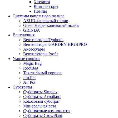
Запчасти
Компрессоры
Помпы
Системы капельного полива
AZUD капельный полив
Green Helper капельный полив
GRINDA
Вентиляция
Вентиляторы Typhoon
Вентиляторы GARDEN HIGHPRO
Аксессуары
Вентиляторы Profit
Умные горшки
Magic Bag
RootBag
Текстильный горшок
Pro Pot
Air Pot
Субстраты
Субстраты Simplex
Субстраты Агробалт
Кокосовый субстрат
Минеральная вата
Субстратные компоненты
Субстраты GrowPlant