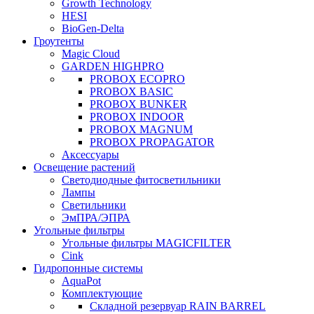
Growth Technology
HESI
BioGen-Delta
Гроутенты
Magic Cloud
GARDEN HIGHPRO
PROBOX ECOPRO
PROBOX BASIC
PROBOX BUNKER
PROBOX INDOOR
PROBOX MAGNUM
PROBOX PROPAGATOR
Аксессуары
Освещение растений
Светодиодные фитосветильники
Лампы
Светильники
ЭмПРА/ЭПРА
Угольные фильтры
Угольные фильтры MAGICFILTER
Cink
Гидропонные системы
AquaPot
Комплектующие
Складной резервуар RAIN BARREL