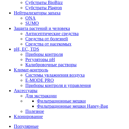
Субстраты BioBizz
Субстраты Plagron
Нейтрализаторы запаха
ONA
SUMO
Защита растений и человека
Антисептические средства
Средства от болезней
Средства от насекомых
pH, EC, TDS
Приборы контроля
Регуляторы pH
Калибровочные растворы
Климат-контроль
Системы увлажнения воздуха
E-MODE PRO
Приборы контроля и управления
Аксессуары
Для экстракции
Фильтрационные мешки
Фильтрационные мешки Haney-Bag
Полезное
Клонирование
Популярные