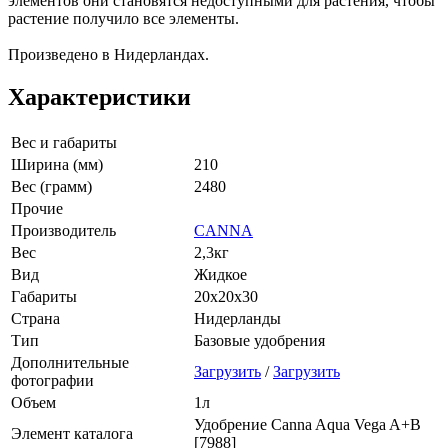
элементов они становятся недоступными для растения, чтобы
растение получило все элементы.
Произведено в Нидерландах.
Характеристики
Вес и габариты
Ширина (мм)
210
Вес (грамм)
2480
Прочие
Производитель
CANNA
Вес
2,3кг
Вид
Жидкое
Габариты
20х20х30
Страна
Нидерланды
Тип
Базовые удобрения
Дополнительные
Загрузить
/
Загрузить
фотографии
Объем
1л
Удобрение Canna Aqua Vega A+B
Элемент каталога
[7988]