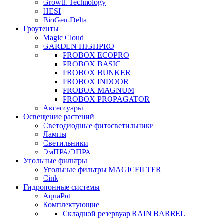
Growth Technology
HESI
BioGen-Delta
Гроутенты
Magic Cloud
GARDEN HIGHPRO
PROBOX ECOPRO
PROBOX BASIC
PROBOX BUNKER
PROBOX INDOOR
PROBOX MAGNUM
PROBOX PROPAGATOR
Аксессуары
Освещение растений
Светодиодные фитосветильники
Лампы
Светильники
ЭмПРА/ЭПРА
Угольные фильтры
Угольные фильтры MAGICFILTER
Cink
Гидропонные системы
AquaPot
Комплектующие
Складной резервуар RAIN BARREL