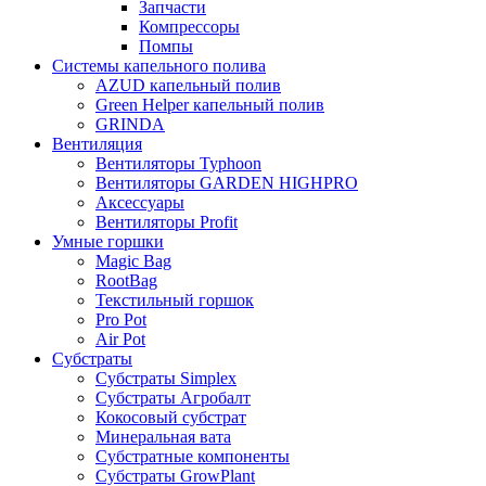
Запчасти
Компрессоры
Помпы
Системы капельного полива
AZUD капельный полив
Green Helper капельный полив
GRINDA
Вентиляция
Вентиляторы Typhoon
Вентиляторы GARDEN HIGHPRO
Аксессуары
Вентиляторы Profit
Умные горшки
Magic Bag
RootBag
Текстильный горшок
Pro Pot
Air Pot
Субстраты
Субстраты Simplex
Субстраты Агробалт
Кокосовый субстрат
Минеральная вата
Субстратные компоненты
Субстраты GrowPlant