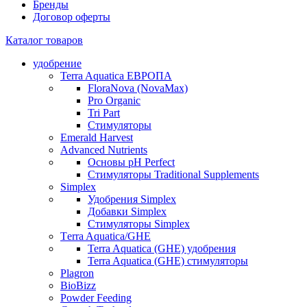
Бренды
Договор оферты
Каталог товаров
удобрение
Terra Aquatica ЕВРОПА
FloraNova (NovaMax)
Pro Organic
Tri Part
Стимуляторы
Emerald Harvest
Advanced Nutrients
Основы pH Perfect
Стимуляторы Traditional Supplements
Simplex
Удобрения Simplex
Добавки Simplex
Стимуляторы Simplex
Тerra Aquatica/GHE
Terra Aquatica (GHE) удобрения
Terra Aquatica (GHE) стимуляторы
Plagron
BioBizz
Powder Feeding