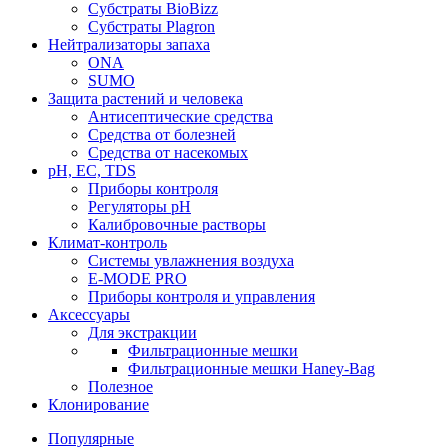
Субстраты BioBizz
Субстраты Plagron
Нейтрализаторы запаха
ONA
SUMO
Защита растений и человека
Антисептические средства
Средства от болезней
Средства от насекомых
pH, EC, TDS
Приборы контроля
Регуляторы pH
Калибровочные растворы
Климат-контроль
Системы увлажнения воздуха
E-MODE PRO
Приборы контроля и управления
Аксессуары
Для экстракции
Фильтрационные мешки
Фильтрационные мешки Haney-Bag
Полезное
Клонирование
Популярные